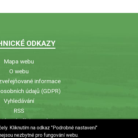
HNICKÉ ODKAZY
Mapa webu
O webu
zveřejňované informace
 osobních údajů (GDPR)
Vyhledávání
RSS
iérový přístup v obci
čely. Kliknutím na odkaz "Podrobné nastavení"
ytisknout stránku
 nejsou nezbytné pro fungování webu.