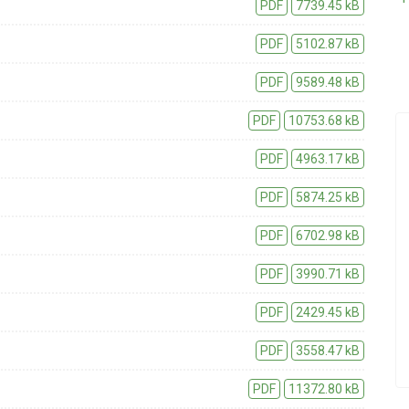
PDF
7739.45 kB
PDF
5102.87 kB
PDF
9589.48 kB
PDF
10753.68 kB
PDF
4963.17 kB
18.12.2019
PŘED 2425 DNY
Nová videa ve videokronice
PDF
5874.25 kB
vický
Do videokroniky jsme přidali nová videa z
PDF
6702.98 kB
událostí konaných v posledních dnech -
PDF
3990.71 kB
Betlémského zpívání a oslav Dne úcty ke
stáří.
PDF
2429.45 kB
POKRAČOVÁNÍ
PDF
3558.47 kB
PDF
11372.80 kB