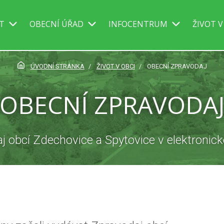
IT
OBECNÍ ÚŘAD
INFOCENTRUM
ŽIVOT V
ÚVODNÍ STRÁNKA
ŽIVOT V OBCI
OBECNÍ ZPRAVODAJ
OBECNÍ ZPRAVODA
j obcí Zdechovice a Spytovice v elektronic