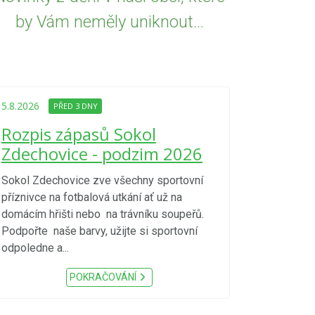
by Vám neměly uniknout...
5.8.2026
PŘED
Upozorně
5.8.2026
PŘED 3 DNY
Nařízení
Rozpis zápasů Sokol
kraje 4/
Zdechovice - podzim 2026
zvýšenéh
vzniku p
Sokol Zdechovice zve všechny sportovní
příznivce na fotbalová utkání ať už na
S ohledem na d
domácím hřišti nebo na trávníku soupeřů.
meteorologick
Podpořte naše barvy, užijte si sportovní
sucho, velmi v
odpoledne a...
zátěž, ...) up
Nařízení Pardu
POKRAČOVÁNÍ