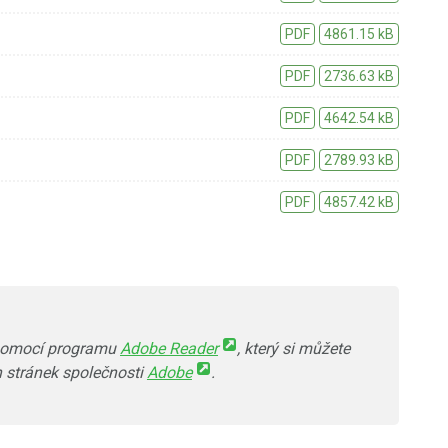
PDF
4861.15 kB
PDF
2736.63 kB
PDF
4642.54 kB
PDF
2789.93 kB
PDF
4857.42 kB
 pomocí programu
Adobe Reader
, který si můžete
h stránek společnosti
Adobe
.