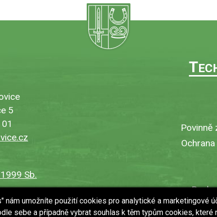
T
EC
ovice
e 5
101
Povinně 
ice.cz
Ochrana
/1999 Sb.
Bezbar
es" nám umožníte použití cookies pro analytické a marketingové ú
V
dle sebe a případně vybrat souhlas k těm typům cookies, které