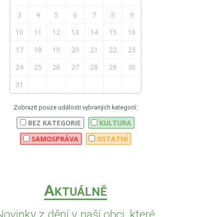
3
4
5
6
7
8
9
10
11
12
13
14
15
16
17
18
19
20
21
22
23
24
25
26
27
28
29
30
31
Zobrazit pouze události vybraných kategorií:
BEZ KATEGORIE
KULTURA
SAMOSPRÁVA
OSTATNÍ
A
KTUÁLNĚ
Novinky z dění v naší obci, které