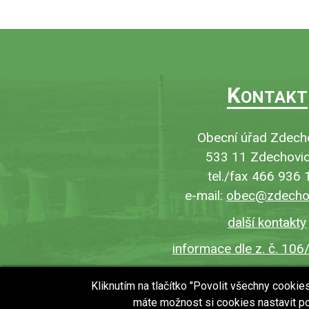
K
ONTAKT
Obecní úřad Zdech
533 11 Zdechovic
tel./fax 466 936 
e-mail:
obec@zdechov
další kontakty
informace dle z. č. 106
Kliknutím na tlačítko "Povolit všechny cooki
máte možnost si cookies nastavit po