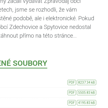
ny začali vydávat Zpravodaj obcí
etech, jsme se rozhodli, že vám
těné podobě, ale i elektronické. Pokud
obcí Zdechovice a Spytovice nedostal
áhnout přímo na této stránce...
ENÉ SOUBORY
PDF
8237.34 kB
PDF
5505.83 kB
PDF
4195.83 kB