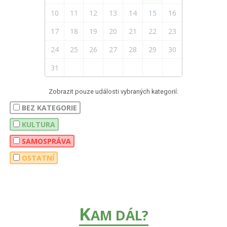
10
11
12
13
14
15
16
17
18
19
20
21
22
23
24
25
26
27
28
29
30
31
Zobrazit pouze události vybraných kategorií:
BEZ KATEGORIE
KULTURA
SAMOSPRÁVA
OSTATNÍ
K
AM DÁL?