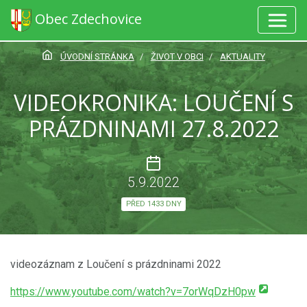
Obec Zdechovice
ÚVODNÍ STRÁNKA
ŽIVOT V OBCI
AKTUALITY
VIDEOKRONIKA: LOUČENÍ S
PRÁZDNINAMI 27.8.2022
5.9.2022
PŘED 1433 DNY
videozáznam z Loučení s prázdninami 2022
https://www.youtube.com/watch?v=7orWqDzH0pw