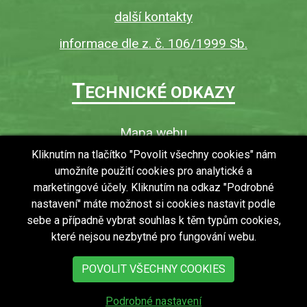
další kontakty
informace dle z. č. 106/1999 Sb.
T
ECHNICKÉ ODKAZY
Mapa webu
O webu
Kliknutím na tlačítko "Povolit všechny cookies" nám
umožníte použití cookies pro analytické a
Povinně zveřejňované informace
marketingové účely. Kliknutím na odkaz "Podrobné
Ochrana osobních údajů (GDPR)
nastavení" máte možnost si cookies nastavit podle
Vyhledávání
sebe a případně vybrat souhlas k těm typům cookies,
které nejsou nezbytné pro fungování webu.
RSS
Bezbariérový přístup v obci
POVOLIT VŠECHNY COOKIES
Podrobné nastavení
copyright © 2018 - 2026
Obec Zdechovice