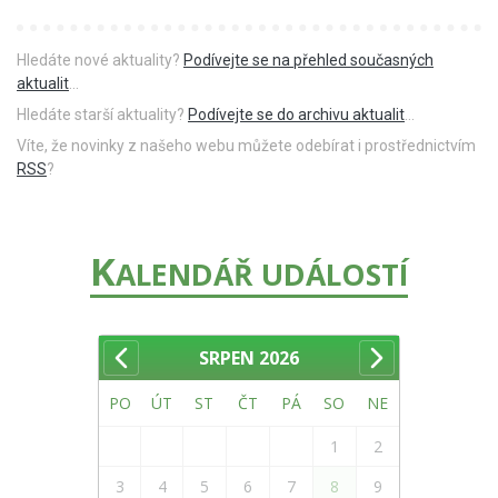
Hledáte nové aktuality?
Podívejte se na přehled současných
aktualit
...
Hledáte starší aktuality?
Podívejte se do archivu aktualit
...
Víte, že novinky z našeho webu můžete odebírat i prostřednictvím
RSS
?
K
ALENDÁŘ UDÁLOSTÍ
SRPEN
2026
PO
ÚT
ST
ČT
PÁ
SO
NE
1
2
3
4
5
6
7
8
9