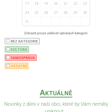
17
18
19
20
21
22
23
24
25
26
27
28
29
30
31
Zobrazit pouze události vybraných kategorií:
BEZ KATEGORIE
KULTURA
SAMOSPRÁVA
OSTATNÍ
A
KTUÁLNĚ
Novinky z dění v naší obci, které by Vám neměly
uniknout...