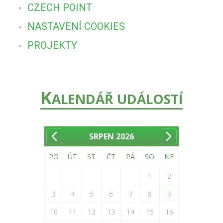
CZECH POINT
NASTAVENÍ COOKIES
PROJEKTY
K
ALENDÁŘ UDÁLOSTÍ
SRPEN
2026
PO
ÚT
ST
ČT
PÁ
SO
NE
1
2
3
4
5
6
7
8
9
10
11
12
13
14
15
16