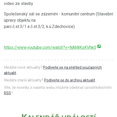
video ze stavby
Společenský sál se zázemím - komunitní centrum (Stavební
úpravy objektu na
parc.č.st.3/1 a č.st.3/2, k.ú.Zdechovice)
https://www.youtube.com/watch?v=NAMjKsKVhk0
Hledáte nové aktuality?
Podívejte se na přehled současných
aktualit
...
Hledáte starší aktuality?
Podívejte se do archivu aktualit
...
Víte, že novinky z našeho webu můžete odebírat i prostřednictvím
RSS
?
K