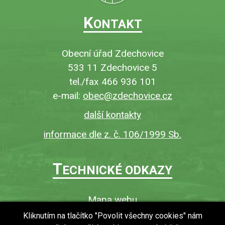
K
ONTAKT
Obecní úřad Zdechovice
533 11 Zdechovice 5
tel./fax 466 936 101
e-mail:
obec@zdechovice.cz
další kontakty
informace dle z. č. 106/1999 Sb.
T
ECHNICKÉ ODKAZY
Mapa webu
O webu
Kliknutím na tlačítko "Povolit všechny cookies" nám