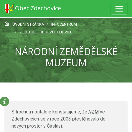
Obec Zdechovice
ÚVODNÍ STRÁNKA
INFOCENTRUM
Z HISTORIE OBCE ZDECHOVICE
NÁRODNÍ ZEMĚDĚLSKÉ
MUZEUM
S trochou nostalgie konstatujeme, že
NZM
ve
Zdechovicích se v roce 2003 přestěhovalo do
nových prostor v Čáslavi.