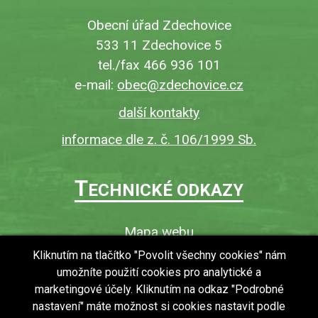
Obecní úřad Zdechovice
533 11 Zdechovice 5
tel./fax 466 936 101
e-mail:
obec@zdechovice.cz
další kontakty
informace dle z. č. 106/1999 Sb.
T
ECHNICKÉ ODKAZY
Mapa webu
O webu
Kliknutím na tlačítko "Povolit všechny cookies" nám
umožníte použití cookies pro analytické a
Povinně zveřejňované informace
marketingové účely. Kliknutím na odkaz "Podrobné
Ochrana osobních údajů (GDPR)
nastavení" máte možnost si cookies nastavit podle