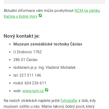
Aktuální informace vám může poskytnout
NZM na zámku
Kačina u Kutné Hory
.
Nový kontakt je:
Muzeum zemědělské techniky Čáslav
U Drobovic 1762
286 01 Čáslav
ředitelem je p. Ing. Vladimír Michálek
tel. 327 311 146
mobil: 604 236 611
web:
www.nzm.cz
Na našich stránkách najdete ještě
fotografie
z dob, kdy
muzeum sídlilo u nás. Máme takový dobrý pocit, který