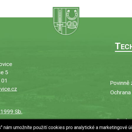
T
EC
ovice
e 5
101
Povinně 
ice.cz
Ochrana
/1999 Sb.
Bezbar
es" nám umožníte použití cookies pro analytické a marketingové ú
V