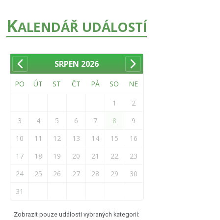
K
ALENDÁŘ UDÁLOSTÍ
SRPEN
2026
PO
ÚT
ST
ČT
PÁ
SO
NE
1
2
3
4
5
6
7
8
9
10
11
12
13
14
15
16
17
18
19
20
21
22
23
24
25
26
27
28
29
30
31
Zobrazit pouze události vybraných kategorií: