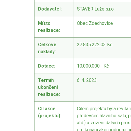
Dodavatel:
STAVER Luže s.r.o.
Místo
Obec Zdechovice
realizace:
Celkové
27.835.222,03 Kč
náklady:
Dotace:
10.000.000,- Kč
Termín
6. 4. 2023
ukončení
realizace:
Cíl akce
Cílem projektu byla revital
(projektu):
především hlavního sálu, p
atd.) a zřízení dalších pr
pro konání akcí podporující