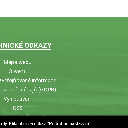
HNICKÉ ODKAZY
Mapa webu
O webu
zveřejňované informace
 osobních údajů (GDPR)
Vyhledávání
RSS
iérový přístup v obci
čely. Kliknutím na odkaz "Podrobné nastavení"
ytisknout stránku