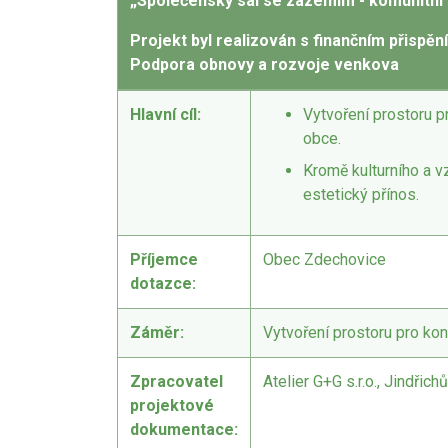
„Společenský sál se zázemím - komunitní
Projekt byl realizován s finančním přispě
Podpora obnovy a rozvoje venkova
Hlavní cíl:
Vytvoření prostoru pr
obce.
Kromě kulturního a v
estetický přínos.
Příjemce
Obec Zdechovice
dotazce:
Záměr:
Vytvoření prostoru pro kon
Zpracovatel
Atelier G+G s.r.o., Jindřic
projektové
dokumentace: