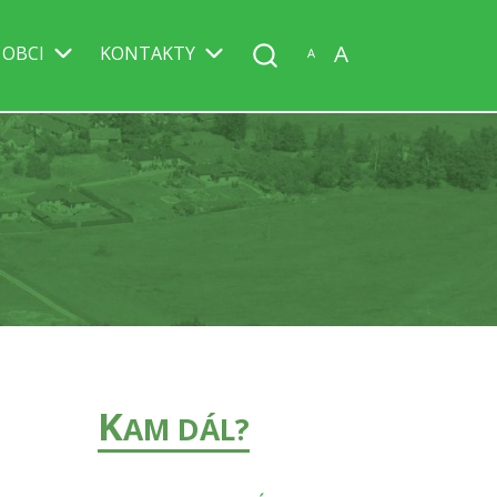
A
 OBCI
KONTAKTY
A
K
AM DÁL?