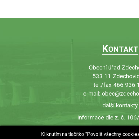
K
ONTAKT
Obecní úřad Zdech
533 11 Zdechovic
tel./fax 466 936 
e-mail:
obec@zdechov
další kontakty
informace dle z. č. 106
Kliknutím na tlačítko "Povolit všechny cooki