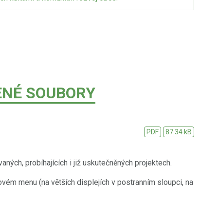
ENÉ SOUBORY
PDF
87.34 kB
aných, probíhajících i již uskutečněných projektech.
ovém menu (na větších displejích v postranním sloupci, na