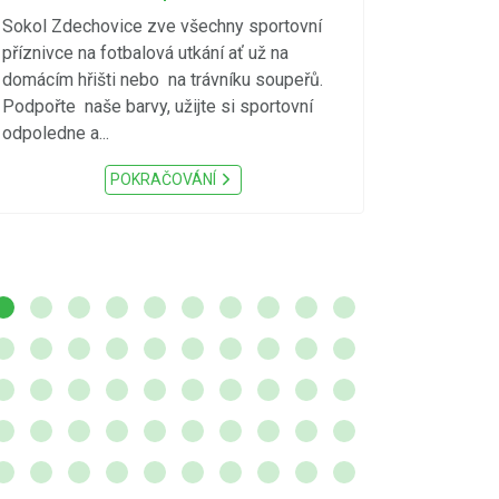
vzniku p
Sokol Zdechovice zve všechny sportovní
příznivce na fotbalová utkání ať už na
S ohledem na d
domácím hřišti nebo na trávníku soupeřů.
meteorologick
Podpořte naše barvy, užijte si sportovní
sucho, velmi v
odpoledne a...
zátěž, ...) up
Nařízení Pardu
POKRAČOVÁNÍ