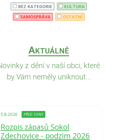
BEZ KATEGORIE
KULTURA
SAMOSPRÁVA
OSTATNÍ
A
KTUÁLNĚ
Novinky z dění v naší obci, které
by Vám neměly uniknout...
5.8.2026
PŘED
Upozorně
5.8.2026
PŘED 3 DNY
Nařízení
Rozpis zápasů Sokol
kraje 4/
Zdechovice - podzim 2026
zvýšenéh