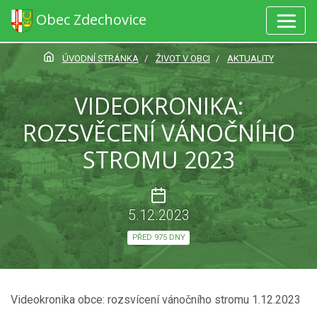
Obec Zdechovice
ÚVODNÍ STRÁNKA
ŽIVOT V OBCI
AKTUALITY
VIDEOKRONIKA:
ROZSVĚCENÍ VÁNOČNÍHO
STROMU 2023
5.12.2023
PŘED 975 DNY
Videokronika obce: rozsvícení vánočního stromu 1.12.2023