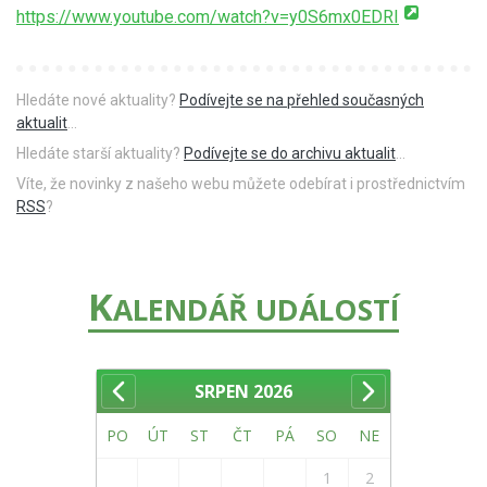
https://www.youtube.com/watch?v=y0S6mx0EDRI
Hledáte nové aktuality?
Podívejte se na přehled současných
aktualit
...
Hledáte starší aktuality?
Podívejte se do archivu aktualit
...
Víte, že novinky z našeho webu můžete odebírat i prostřednictvím
RSS
?
K
ALENDÁŘ UDÁLOSTÍ
SRPEN
2026
PO
ÚT
ST
ČT
PÁ
SO
NE
1
2