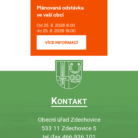
K
ONTAKT
Obecní úřad Zdechovice
533 11 Zdechovice 5
tel./fax 466 936 101