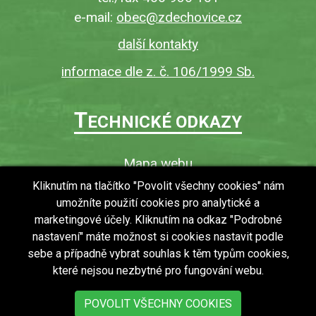
e-mail:
obec@zdechovice.cz
další kontakty
informace dle z. č. 106/1999 Sb.
T
ECHNICKÉ ODKAZY
Mapa webu
O webu
Kliknutím na tlačítko "Povolit všechny cookies" nám
umožníte použití cookies pro analytické a
Povinně zveřejňované informace
marketingové účely. Kliknutím na odkaz "Podrobné
Ochrana osobních údajů (GDPR)
nastavení" máte možnost si cookies nastavit podle
Vyhledávání
sebe a případně vybrat souhlas k těm typům cookies,
které nejsou nezbytné pro fungování webu.
RSS
Bezbariérový přístup v obci
POVOLIT VŠECHNY COOKIES