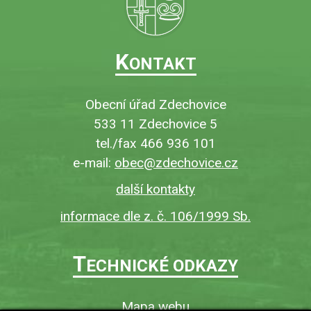
K
ONTAKT
Obecní úřad Zdechovice
533 11 Zdechovice 5
tel./fax 466 936 101
e-mail:
obec@zdechovice.cz
další kontakty
informace dle z. č. 106/1999 Sb.
T
ECHNICKÉ ODKAZY
Mapa webu