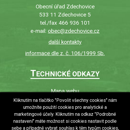
Obecní úřad Zdechovice
533 11 Zdechovice 5
tel./fax 466 936 101
e-mail:
obec@zdechovice.cz
další kontakty
informace dle z. č. 106/1999 Sb.
T
ECHNICKÉ ODKAZY
Mapa webu
O webu
Kliknutím na tlačítko "Povolit všechny cookies" nám
umožníte použití cookies pro analytické a
Povinně zveřejňované informace
marketingové účely. Kliknutím na odkaz "Podrobné
Ochrana osobních údajů (GDPR)
nastavení" máte možnost si cookies nastavit podle
Vyhledávání
sebe a případně vybrat souhlas k těm typům cookies,