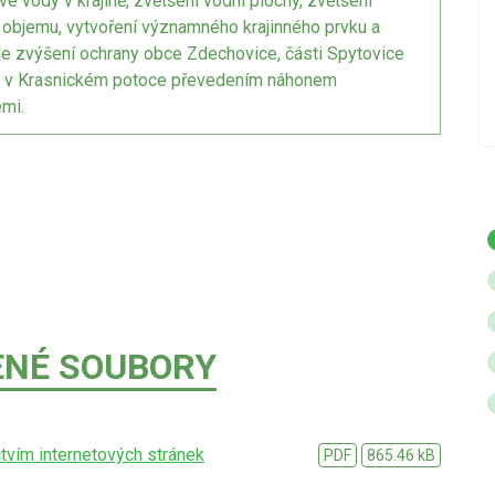
é vody v krajině, zvětšení vodní plochy, zvětšení
Betlémského zpívání a oslav Dne úcty ke
 objemu, vytvoření významného krajinného prvku a
stáří.
ále zvýšení ochrany obce Zdechovice, části Spytovice
h v Krasnickém potoce převedením náhonem
POKRAČOVÁNÍ
mi.
ENÉ SOUBORY
ctvím internetových stránek
PDF
865.46 kB