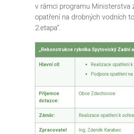
v rámci programu Ministerstva
opatření na drobných vodních t
2.etapa“.
„Rekonstrukce rybníka Spytovický Zadní a 
Hlavní cíl:
Realizace opatření k
Podpora opatření na 
Příjemce
Obce Zdechovice
dotazce:
Záměr:
Realizace opatření k ochra
Zpracovatel
Ing. Zdeněk Karabec