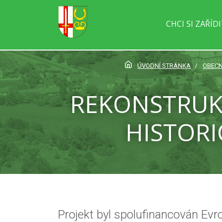
CHCI SI ZAŘÍD
ÚVODNÍ STRÁNKA
OBECN
REKONSTRUKC
HISTORI
Projekt byl spolufinancován Ev