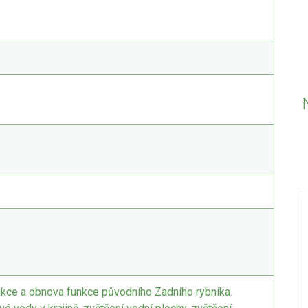
18.12.2019
PŘED 2423 DNY
Nová videa ve videokronice
vický
Do videokroniky jsme přidali nová videa z
rukce a obnova funkce původního Zadního rybníka.
událostí konaných v posledních dnech -