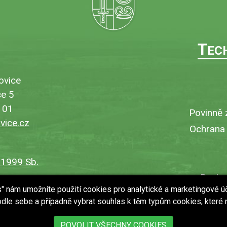
T
EC
ovice
e 5
101
Povinně 
ice.cz
Ochrana
/1999 Sb.
Bezbar
es" nám umožníte použití cookies pro analytické a marketingové ú
V
dle sebe a případně vybrat souhlas k těm typům cookies, které
Uložit
POVOLIT VŠECHNY COOKIES