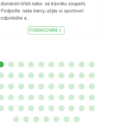
S ohledem na d
domácím hřišti nebo na trávníku soupeřů.
meteorologick
Podpořte naše barvy, užijte si sportovní
sucho, velmi v
odpoledne a...
zátěž, ...) up
Nařízení Pardu
POKRAČOVÁNÍ