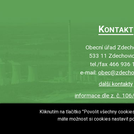
K
ONTAKT
Obecní úřad Zdech
533 11 Zdechovic
tel./fax 466 936 
e-mail:
obec@zdechov
další kontakty
informace dle z. č. 106
Kliknutím na tlačítko "Povolit všechny cooki
máte možnost si cookies nastavit po