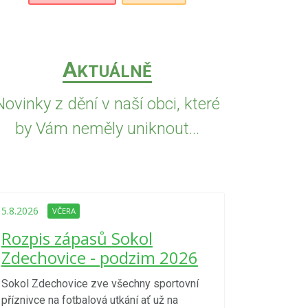
A
KTUÁLNĚ
Novinky z dění v naší obci, které
by Vám neměly uniknout...
5.8.2026
VČE
Upozorně
5.8.2026
VČERA
Nařízení
Rozpis zápasů Sokol
kraje 4/
Zdechovice - podzim 2026
zvýšenéh
vzniku p
Sokol Zdechovice zve všechny sportovní
příznivce na fotbalová utkání ať už na