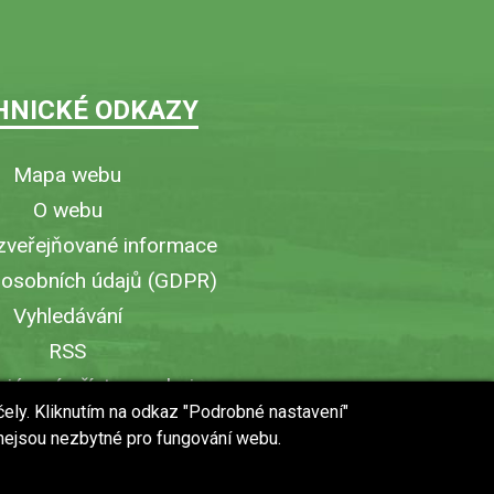
HNICKÉ ODKAZY
Mapa webu
O webu
zveřejňované informace
 osobních údajů (GDPR)
Vyhledávání
RSS
iérový přístup v obci
čely. Kliknutím na odkaz "Podrobné nastavení"
ytisknout stránku
 nejsou nezbytné pro fungování webu.
 URL stránky do mobilu