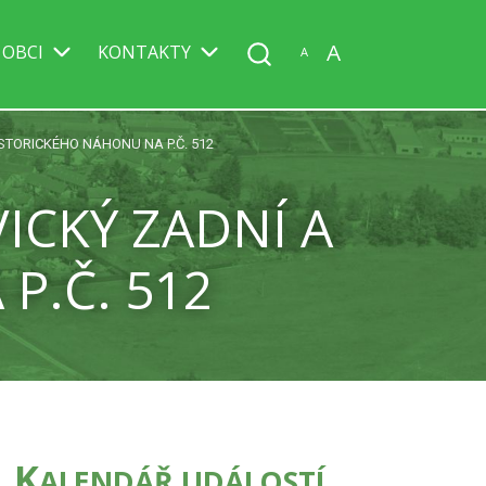
A
 OBCI
KONTAKTY
A
STORICKÉHO NÁHONU NA P.Č. 512
ICKÝ ZADNÍ A
P.Č. 512
K
ALENDÁŘ UDÁLOSTÍ