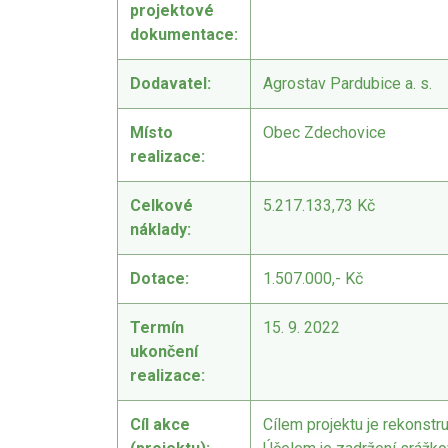
projektové
dokumentace:
Dodavatel:
Agrostav Pardubice a. s.
Místo
Obec Zdechovice
realizace:
Celkové
5.217.133,73 Kč
náklady:
Dotace:
1.507.000,- Kč
Termín
15. 9. 2022
18.8.2021
PŘED 1814 DNY
ukončení
realizace:
Videokronika: Zdecho
minifestival 7.8.2021
Cíl akce
Cílem projektu je rekonst