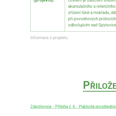
(projektu):
https://www.youtube.com/watch?
Účelem je zadržení srážkov
v=rPoqutfOmZo
akumulačního a retenčního
zřízení tůně a mokřadu, d
POKRAČOVÁNÍ
při povodňových průtocíc
odbočujícím nad Spytovice
Informace o projektu
P
ŘILOŽ
Zdechovice - Příloha č. 6 - Publicita prostředni