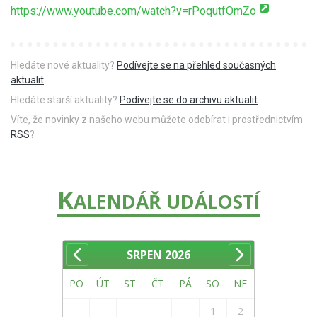
https://www.youtube.com/watch?v=rPoqutfOmZo
Hledáte nové aktuality?
Podívejte se na přehled současných
aktualit
...
Hledáte starší aktuality?
Podívejte se do archivu aktualit
...
Víte, že novinky z našeho webu můžete odebírat i prostřednictvím
RSS
?
K
ALENDÁŘ UDÁLOSTÍ
SRPEN
2026
PO
ÚT
ST
ČT
PÁ
SO
NE
1
2