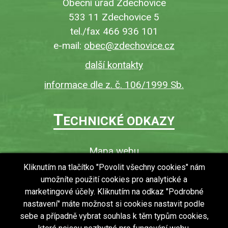
Obecní úřad Zdechovice
533 11 Zdechovice 5
tel./fax 466 936 101
e-mail:
obec@zdechovice.cz
další kontakty
informace dle z. č. 106/1999 Sb.
T
ECHNICKÉ ODKAZY
Mapa webu
O webu
Kliknutím na tlačítko "Povolit všechny cookies" nám
umožníte použití cookies pro analytické a
Povinně zveřejňované informace
marketingové účely. Kliknutím na odkaz "Podrobné
Ochrana osobních údajů (GDPR)
nastavení" máte možnost si cookies nastavit podle
Vyhledávání
sebe a případně vybrat souhlas k těm typům cookies,