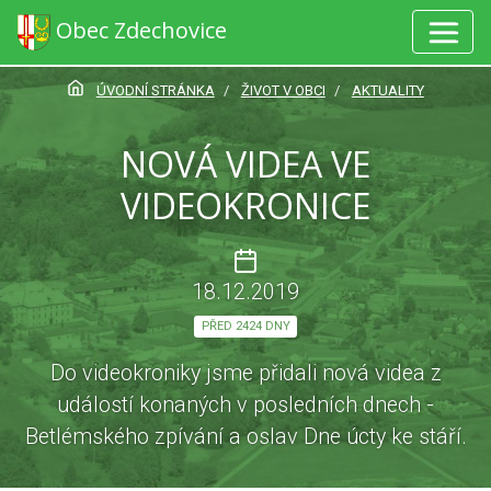
Obec Zdechovice
ÚVODNÍ STRÁNKA
ŽIVOT V OBCI
AKTUALITY
NOVÁ VIDEA VE
VIDEOKRONICE
18.12.2019
PŘED 2424 DNY
Do videokroniky jsme přidali nová videa z
událostí konaných v posledních dnech -
Betlémského zpívání a oslav Dne úcty ke stáří.