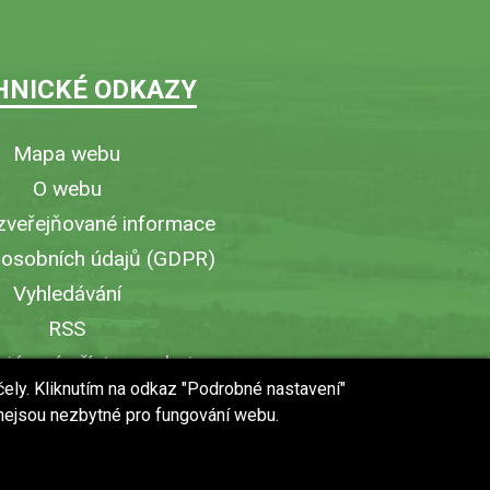
HNICKÉ ODKAZY
Mapa webu
O webu
zveřejňované informace
 osobních údajů (GDPR)
Vyhledávání
RSS
iérový přístup v obci
čely. Kliknutím na odkaz "Podrobné nastavení"
ytisknout stránku
 nejsou nezbytné pro fungování webu.
 URL stránky do mobilu