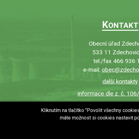
K
ONTAKT
Obecní úřad Zdech
533 11 Zdechovic
tel./fax 466 936 
e-mail:
obec@zdechov
další kontakty
informace dle z. č. 106
Kliknutím na tlačítko "Povolit všechny cooki
máte možnost si cookies nastavit po