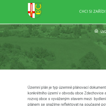
CHCI SI ZAŘÍD
ÚV
Územní plán je typ územně plánovací dokument
konkrétního území v obvodu obce Zdechovice a je
rozvoj obce s vyváženým stavem mezi bydlení
plánem se snažíme reflektovat na současné potř