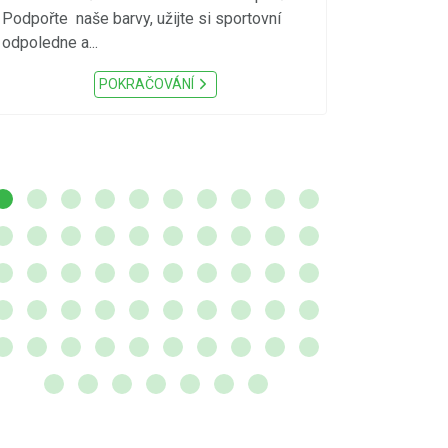
meteorologick
Podpořte naše barvy, užijte si sportovní
sucho, velmi v
odpoledne a...
zátěž, ...) up
Nařízení Pardu
POKRAČOVÁNÍ