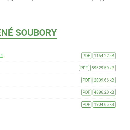
ENÉ SOUBORY
 1
PDF
1154.22 kB
PDF
59529.59 kB
PDF
2839.66 kB
PDF
4886.20 kB
PDF
1904.66 kB