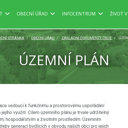
IT
OBECNÍ ÚŘAD
INFOCENTRUM
ŽIVOT V
ODNÍ STRÁNKA
OBECNÍ ÚŘAD
ZÁKLADNÍ DOKUMENTY OBCE
ÚZEM
ÚZEMNÍ PLÁN
ace vedoucí k funkčnímu a prostorovému uspořádání
jího využití. Cílem územního plánu je trvale udržitelný
m, hospodářstvím a životním prostředím. Územním
eby generací bydlících v obvodu našich obcí pro jejich