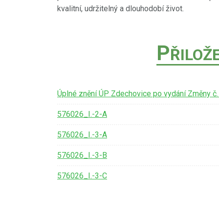
kvalitní, udržitelný a dlouhodobí život.
P
ŘILOŽ
Úplné znění ÚP Zdechovice po vydání Změny č.
576026_I.-2-A
576026_I.-3-A
576026_I.-3-B
576026_I.-3-C