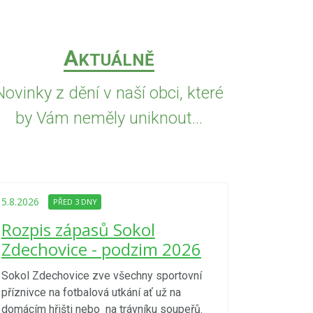
A
KTUÁLNĚ
Novinky z dění v naší obci, které
by Vám neměly uniknout...
5.8.2026
PŘED
Upozorně
5.8.2026
PŘED 3 DNY
Nařízení
Rozpis zápasů Sokol
kraje 4/
Zdechovice - podzim 2026
zvýšenéh
vzniku p
Sokol Zdechovice zve všechny sportovní
příznivce na fotbalová utkání ať už na
S ohledem na d
domácím hřišti nebo na trávníku soupeřů.