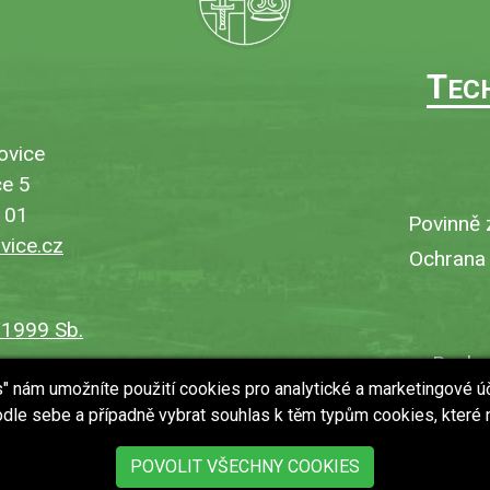
T
EC
ovice
e 5
101
Povinně 
ice.cz
Ochrana
/1999 Sb.
Bezbar
es" nám umožníte použití cookies pro analytické a marketingové ú
V
dle sebe a případně vybrat souhlas k těm typům cookies, které
Uložit
POVOLIT VŠECHNY COOKIES