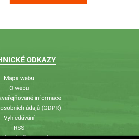
HNICKÉ ODKAZY
Mapa webu
O webu
zveřejňované informace
 osobních údajů (GDPR)
Vyhledávání
RSS
iérový přístup v obci