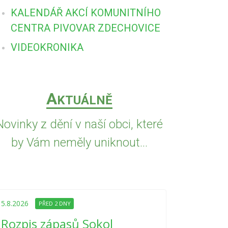
KALENDÁŘ AKCÍ KOMUNITNÍHO
CENTRA PIVOVAR ZDECHOVICE
VIDEOKRONIKA
A
KTUÁLNĚ
Novinky z dění v naší obci, které
by Vám neměly uniknout...
5.8.2026
PŘED
Upozorně
5.8.2026
PŘED 2 DNY
Nařízení
Rozpis zápasů Sokol