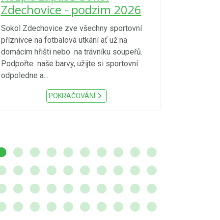
kraje 4/
Zdechovice - podzim 2026
zvýšenéh
vzniku p
Sokol Zdechovice zve všechny sportovní
příznivce na fotbalová utkání ať už na
S ohledem na d
domácím hřišti nebo na trávníku soupeřů.
meteorologick
Podpořte naše barvy, užijte si sportovní
sucho, velmi v
odpoledne a...
zátěž, ...) up
Nařízení Pardu
POKRAČOVÁNÍ