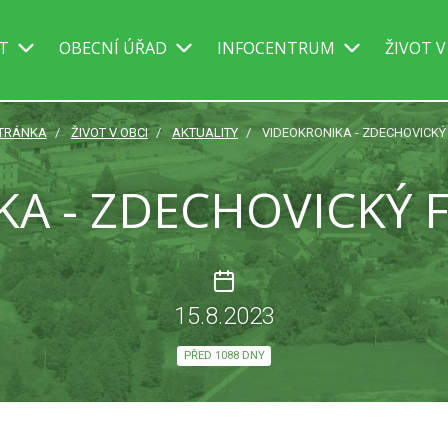
IT
OBECNÍ ÚŘAD
INFOCENTRUM
ŽIVOT V
STRÁNKA
ŽIVOT V OBCI
AKTUALITY
VIDEOKRONIKA - ZDECHOVICKÝ 
A - ZDECHOVICKÝ F
15.8.2023
PŘED 1088 DNY