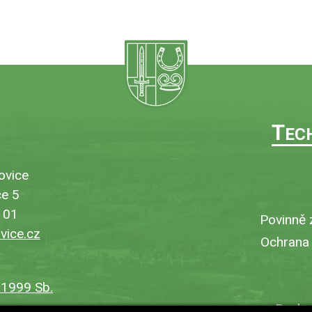
T
EC
ovice
e 5
101
Povinně 
ice.cz
Ochrana
/1999 Sb.
Bezbar