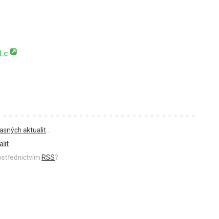
Lc
asných aktualit
...
lit
...
rostřednictvím
RSS
?