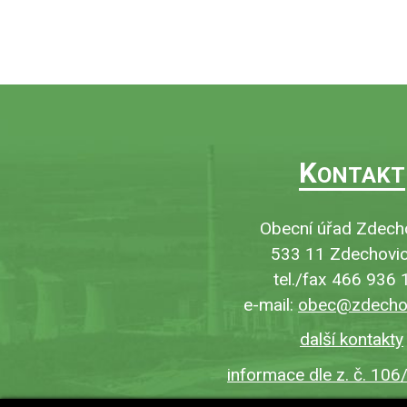
K
ONTAKT
Obecní úřad Zdech
533 11 Zdechovic
tel./fax 466 936 
e-mail:
obec@zdechov
další kontakty
informace dle z. č. 106