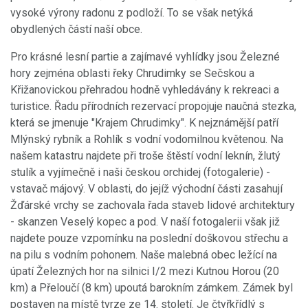
vysoké výrony radonu z podloží. To se však netýká
obydlených částí naší obce.
Pro krásné lesní partie a zajímavé vyhlídky jsou Železné
hory zejména oblasti řeky Chrudimky se Sečskou a
Křižanovickou přehradou hodně vyhledávány k rekreaci a
turistice. Řadu přírodních rezervací propojuje naučná stezka,
která se jmenuje "Krajem Chrudimky". K nejznámější patří
Mlýnský rybník a Rohlík s vodní vodomilnou květenou. Na
našem katastru najdete při troše štěstí vodní leknín, žlutý
stulík a vyjímečně i naši českou orchidej (fotogalerie) -
vstavač májový. V oblasti, do jejíž východní části zasahují
Žďárské vrchy se zachovala řada staveb lidové architektury
- skanzen Veselý kopec a pod. V naší fotogalerii však již
najdete pouze vzpomínku na poslední doškovou střechu a
na pilu s vodním pohonem. Naše malebná obec ležící na
úpatí Železných hor na silnici I/2 mezi Kutnou Horou (20
km) a Přeloučí (8 km) upoutá barokním zámkem. Zámek byl
postaven na místě tvrze ze 14. století. Je čtyřkřídlý s