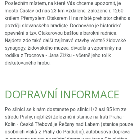
Posledním místem, na které Vás chceme upozornit, je
město Čáslav od nás 23 km vzdálené, založené r. 1260
králem Přemyslem Otakarem II na místě prehistorického a
později slovanského hradiště. Dochováno je historické
opevnění s tzv. Otakarovou baštou a barokní radnice.
Najdete zde také další zajímavé stavby včetně židovské
synagogy, židovského muzea, divadla a vzpomínky na
rodáka z Trocnova - Jana Žižku - včetně jeho tolik
diskutovaného hrobu.
DOPRAVNÍ INFORMACE
Po silnici se k nám dostanete po silnici I/2 asi 85 km ze
středu Prahy, nejbližší železniční stanice na trati Praha -
Kolín - Česká Třebová je Řečany nad Labem (stanice pouze
osobních vlaků z Prahy do Pardubic), autobusová doprava