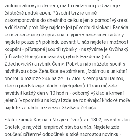
vnitřním atriovým dvorem, má tři nadzemní podlaží, a je
částečně podsklepen. Původní tvrz je umně
zakomponována do dnešního celku a jen s pomocí výkresů
a důkladné prohlídky najdete její původní dislokaci. Fasáda
je novorenesančně upravena a typicky renesanční arkády
najdete pouze při pohledu zevnitř. U nás najdete i možnost
koupání - přístupné jsou tři rybníky - nazýváme je Ovčínský
(oficiálně Hořejší morašický), rybník Pazderna (ofic.
Zdechovický) a rybník Černý. Pobyt u nás můžete spojit s
návštěvou obce Žehušice se zámkem, jízdárnou a unikátní
oborou o rozloze 246 ha ze 16. stol. s evropskou raritou,
kterou představuje stádo bílých jelenů. Oboru můžete
navštívit každý den v 10 hodin - odborný výklad a krmení
jelenů. Vzpomínku na kdysi zde se rozlévající křídové moře
najdete ve státní rezervaci Skalka u Žehušic.
Státní zámek Kačina u Nových Dvorů z r. 1802, investor Jan
Chotek, je největší empírová stavba u nás. Najdete zde
poučení, příjemný odpočinek a také naprostou novinku -