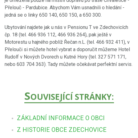
je omezena pouze na místní dopravu po trase Chvaletice -
Přelouč - Pardubice. Abychom Vám usnadnili o hledání -
jedná se o linky 650 140, 650 150, a 650 300.
Ubytování najdete jak u nás v Pensionu T ve Zdechovicích
čp. 18 (tel. 466 936 112, 466 936 264), pak ještě v
Motorestu u hajného poblíž Řečan n.L. (tel. 466 932 411), v
Přelouči si můžete hotel vybrat a doporučit můžeme Hotel
Rudolf v Nových Dvorech u Kutné Hory (tel. 327 571 171,
nebo 603 704 363). Tady můžete očekávat perfektní servis.
S
OUVISEJÍCÍ STRÁNKY:
ZÁKLADNÍ INFORMACE O OBCI
Z HISTORIE OBCE ZDECHOVICE