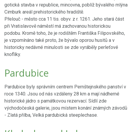
gotická stavba v republice, mincovna, poblíž bývalého mlýna
Cimburk areál prehistorického hradiště.
Přelouč - město cca 11 tis. obyv. z r. 1261. Jeho stará část
při Vratislavově náměstí má zachovanou historickou
podobu. Kromě toho, že je rodištěm Františka Filipovského,
je vzpomínáno také proto, že bývalo oporou husitů a v
historicky nedávné minulosti se zde vyráběly perleťové
knoflíky.
Pardubice
Pardubice byly správním centrem Pernštejnského panství v
roce 1340. Jsou od nás vzdáleny 28 km a mají nádherné
historické jádro s památkovou rezervací. Sídlí zde
východočeská galerie, jsou místem konání známých závodů
- Zlatá přilba, Velká pardubická steeplechase.