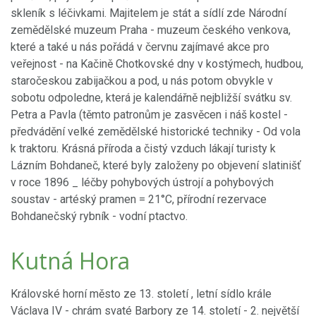
skleník s léčivkami. Majitelem je stát a sídlí zde Národní
zemědělské muzeum Praha - muzeum českého venkova,
které a také u nás pořádá v červnu zajímavé akce pro
veřejnost - na Kačině Chotkovské dny v kostýmech, hudbou,
staročeskou zabijačkou a pod, u nás potom obvykle v
sobotu odpoledne, která je kalendářně nejbližší svátku sv.
Petra a Pavla (těmto patronům je zasvěcen i náš kostel -
předvádění velké zemědělské historické techniky - Od vola
k traktoru. Krásná příroda a čistý vzduch lákají turisty k
Lázním Bohdaneč, které byly založeny po objevení slatinišť
v roce 1896 _ léčby pohybových ústrojí a pohybových
soustav - artéský pramen = 21°C, přírodní rezervace
Bohdanečský rybník - vodní ptactvo.
Kutná Hora
Královské horní město ze 13. století , letní sídlo krále
Václava IV - chrám svaté Barbory ze 14. století - 2. největší