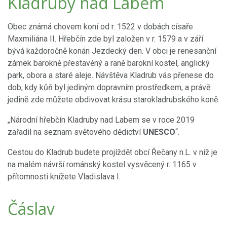
Kladruby nad Labem
Obec známá chovem koní od r. 1522 v dobách císaře
Maxmiliána II. Hřebčín zde byl založen v r. 1579 a v září
bývá každoročně konán Jezdecký den. V obci je renesanční
zámek barokně přestavěný a raně barokní kostel, anglický
park, obora a staré aleje. Návštěva Kladrub vás přenese do
dob, kdy kůň byl jediným dopravním prostředkem, a právě
jedině zde můžete obdivovat krásu starokladrubského koně.
„Národní hřebčín Kladruby nad Labem se v roce 2019
zařadil na seznam světového dědictví
UNESCO
“.
Cestou do Kladrub budete projíždět obcí Řečany n.L. v níž je
na malém návrší románský kostel vysvěcený r. 1165 v
přítomnosti knížete Vladislava I.
Čáslav