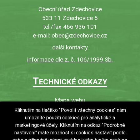
Obecní úřad Zdechovice
533 11 Zdechovice 5
tel./fax 466 936 101
e-mail:
obec@zdechovice.cz
další kontakty
informace dle z. č. 106/1999 Sb.
T
ECHNICKÉ ODKAZY
Mapa webu
O webu
Kliknutím na tlačítko "Povolit všechny cookies" nám
umožníte použití cookies pro analytické a
Povinně zveřejňované informace
marketingové účely. Kliknutím na odkaz "Podrobné
Ochrana osobních údajů (GDPR)
nastavení" máte možnost si cookies nastavit podle