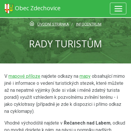
Obec Zdechovice
ÚVODNÍ STRÁNKA
INFOCENTRUM
RADY TURISTŮM
V
mapové příloze
najdete odkazy na
mapy
obsahující mimo
jiné i informace o vedení turistických stezek, které můžete
až na nepatrné výjimky (kde si však i méně zdatný turista
poradí) využít vzhledem k pozvolnému zvlnění terénu - i
jako cyklotrasy (případně je zde k dispozici i přímo odkaz
na cyklomapy).
Vhodné východiště najdete v
Řečanech nad Labem
, odkud
po modré dojdete k nám, na návsi u pomníku padlých