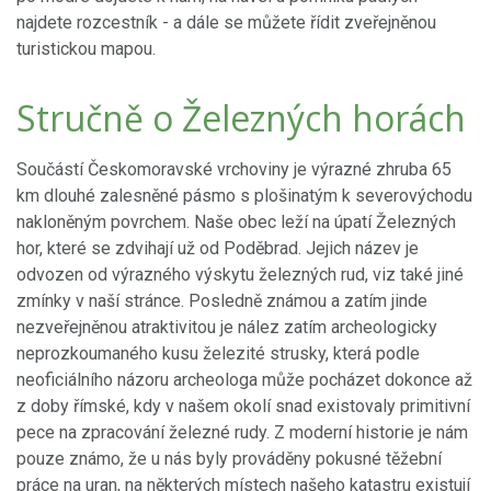
najdete rozcestník - a dále se můžete řídit zveřejněnou
turistickou mapou.
Stručně o Železných horách
Součástí Českomoravské vrchoviny je výrazné zhruba 65
km dlouhé zalesněné pásmo s plošinatým k severovýchodu
nakloněným povrchem. Naše obec leží na úpatí Železných
hor, které se zdvihají už od Poděbrad. Jejich název je
odvozen od výrazného výskytu železných rud, viz také jiné
zmínky v naší stránce. Posledně známou a zatím jinde
nezveřejněnou atraktivitou je nález zatím archeologicky
neprozkoumaného kusu železité strusky, která podle
neoficiálního názoru archeologa může pocházet dokonce až
z doby římské, kdy v našem okolí snad existovaly primitivní
pece na zpracování železné rudy. Z moderní historie je nám
pouze známo, že u nás byly prováděny pokusné těžební
práce na uran, na některých místech našeho katastru existují