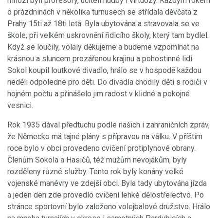
mnozí byli profesory, učiteli hudby i virtuozy. Každým rokem
o prázdninách v několika turnusech se střídala děvčata z
Prahy 15ti až 18ti letá. Byla ubytována a stravovala se ve
škole, při velkém uskrovnění řidicího školy, který tam bydlel.
Když se loučily, volaly děkujeme a budeme vzpomínat na
krásnou a sluncem prozářenou krajinu a pohostinné lidi.
Sokol koupil loutkové divadlo, hrálo se v hospodě každou
neděli odpoledne pro děti. Do divadla chodily děti s rodiči v
hojném počtu a přinášelo jim radost v klidné a pokojné
vesnici.
Rok 1935 dával předtuchu podle našich i zahraničních zpráv,
že Německo má tajné plány s přípravou na válku. V příštím
roce bylo v obci provedeno cvičení protiplynové obrany.
Členům Sokola a Hasičů, též mužům nevojákům, byly
rozděleny různé služby. Tento rok byly konány velké
vojenské manévry ve zdejší obci. Byla tady ubytována jízda
a jeden den zde provedlo cvičení lehké dělostřelectvo. Po
stránce sportovní bylo založeno volejbalové družstvo. Hrálo