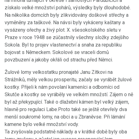
na mnoha turnajích v okrese i samotných Pardubicích a
získalo velké množství pohárů, výsledky byly dlouhodobé.
Na několika domcích byly zlikvidovány doškové střechy a
vyměněny za taškové. Na návsi byly vykáceny kaštany a
vysázeny ořechy a živý plot. X. všesokolského sletu v
Praze v roce 1948 se zúčastnily všechny složky zdejšího
Sokola. Byl to projev vlastenectví a snaha za republiku
bojovat s Německem. Sokolové se vraceli domů
povzbuzení a jakoby okřáli od strachu před Němci.
Žulové lomy velkostatku pronajaté Janu Zítkovi na
Strážníků, měly velkou prosperitu, začaly se vyrábět žulové
kostky. Přijeli k nám povolaní kameníci a odborníci od
Skutče a kostky se vyráběly ve velkém množstí. Zájem o ně
byl až překypující. Také o dlažební kámen byl velký zájem,
hlavně pro regulaci Labe.Proto také se ještě otevřely dva
menší soukromé lomy, na obci a u Zbraněvse. Při lámání
kamene bylo velké množství vody.
Ta zvyšovala podstatně náklady a v krátké době byly oba