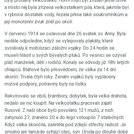
byly prodány velkostatku. Horní mlýn byl zrušen ještě dříve
a místo něj byla zřízena velkostatkem pila, která, jakmile byl
v rybníce dostatek vody, řezala prkna také soukromníkům a
její monotónní zvuk zněl po okolí.
V červenci 1914 se oslavoval dne 26.svátek sv. Anny. Byla
neděle odpoledne, když se vylepovaly plakáty, které
svolávaly k mobilizaci záložní vojáky. Do 24 hodin se
museli hlásit u svých bývalých pluků. Po vesnici se ozýval
pláč manželek, dětí i rodičů. Konaly se odvody již 18ti letých
chlapců. Bláhové bylo přesvědčení, že válka za 14 dní
skončí. Trvala čtyři roky. Ženám vojáků byly vypláceny
mizivé podpory, potraviny byly na lístky.
Rekvírovalo se obilí, brambory, dobytek, byla velká drahota,
nedalo se nic koupit. Na velkostatku pracovali zajatí
Rusové. Z naší obce bylo povoláno 121 mužů, z nich
zahynulo 27, zraněno 20 a do legií vstoupilo 7 statečných.
Když válka skončila, zaletěla pod zdejší střechy radost. Je
smutno jen tam,kde schází otec, syn. Úroda po dlouhé době