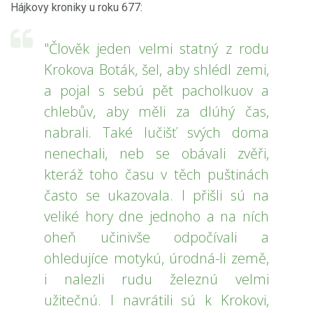
Hájkovy kroniky u roku 677:
"Člověk jeden velmi statný z rodu
Krokova Boták, šel, aby shlédl zemi,
a pojal s sebú pět pacholkuov a
chlebův, aby měli za dlúhý čas,
nabrali. Také lučišť svých doma
nenechali, neb se obávali zvěři,
kteráž toho času v těch puštinách
často se ukazovala. I přišli sú na
veliké hory dne jednoho a na ních
oheň učinivše odpočívali a
ohledujíce motykú, úrodná-li země,
i nalezli rudu železnú velmi
užitečnú. I navrátili sú k Krokovi,