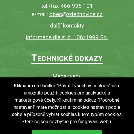
tel./fax 466 936 101
e-mail:
obec@zdechovice.cz
další kontakty
informace dle z. č. 106/1999 Sb.
T
ECHNICKÉ ODKAZY
Mapa webu
O webu
Kliknutím na tlačítko "Povolit všechny cookies" nám
umožníte použití cookies pro analytické a
Povinně zveřejňované informace
marketingové účely. Kliknutím na odkaz "Podrobné
Ochrana osobních údajů (GDPR)
nastavení" máte možnost si cookies nastavit podle
Vyhledávání
sebe a případně vybrat souhlas k těm typům cookies,
které nejsou nezbytné pro fungování webu.
RSS
Bezbariérový přístup v obci