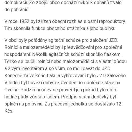
demokracií. Ze zdejší obce odchází několik občanů trvale
do pohraničí.
V roce 1952 byl zřízen obecní rozhlas s osmi reproduktory.
Tím skončila funkce obecního strážníka a jeho bubínku.
V obci byly pořádány agitační schůze pro založení JZD.
Rolníci a malozemědělci byli přesvědčováni pro společné
hospodaření. Několik agitačních schůzí skončilo fiaskem.
Těžko se loučili rolníci nebo malozemědělci s vlastní půdou
a živým inventářem a se vším, co měli dávat do JZD.
Konečně za velkého tlaku a vyhrožování bylo JZD založeno.
V lednu byl hovězí dobytek sveden do společné stáje na
Ovčíně. Podzimní osev se provedl jen pokud bylo obilí,
hodně půdy zůstalo ladem. Předpis státní dodávky byl
splněn na polovinu. Za pracovní jednotku se dostávalo 12
Kčs.