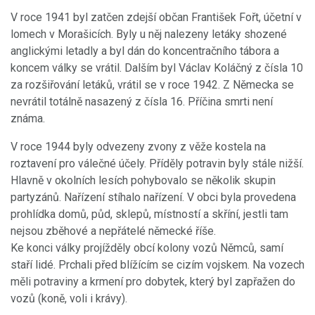
V roce 1941 byl zatčen zdejší občan František Fořt, účetní v
lomech v Morašicích. Byly u něj nalezeny letáky shozené
anglickými letadly a byl dán do koncentračního tábora a
koncem války se vrátil. Dalším byl Václav Koláčný z čísla 10
za rozšiřování letáků, vrátil se v roce 1942. Z Německa se
nevrátil totálně nasazený z čísla 16. Příčina smrti není
známa.
V roce 1944 byly odvezeny zvony z věže kostela na
roztavení pro válečné účely. Příděly potravin byly stále nižší.
Hlavně v okolních lesích pohybovalo se několik skupin
partyzánů. Nařízení stíhalo nařízení. V obci byla provedena
prohlídka domů, půd, sklepů, místností a skříní, jestli tam
nejsou zběhové a nepřátelé německé říše.
Ke konci války projížděly obcí kolony vozů Němců, samí
staří lidé. Prchali před blížícím se cizím vojskem. Na vozech
měli potraviny a krmení pro dobytek, který byl zapřažen do
vozů (koně, voli i krávy).