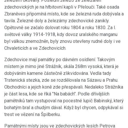
železem okovaný. Poslední železo ze železáren
zdechovických je na hřbitovní kapli v Přelouči. Také osada
Zbraněves připomíná místo, kde se železná ruda dobývala a
tavila. Železné doly a železárny zdechovické zanikly.
Opětovně se začalo dolovat roku 1804 a roku 1830. Za I.
světové války 1914-1918, kdy dovoz uralského manganu
byl válkou znemožněn, byly znovu otevřeny rudné doly i ve
Chvaleticích a ve Zdechovicích.
Zdechovice mají památky po dávném osídlení. Takovým
místem je mimo jiné Strážník, skála 268m vysoká, která je
dobýváním kamene částečně zlikvidována. Vedla tady
Trstenická stezka, zde se rozdělovala na Sázavu a Prahu.
Obchodníci a jejich koně zde přespávali. Nedaleko Strážníka
je část lesa, kde se říká "Na babách". Podle dřívějších
pamětníků tam vystupoval na pocestné lupič Babinský, který
bohatým bral a chudým dával. Když byl chycen, odpykával si
trest ve vězení na Špilberku.
Památnými místy jsou ve zdechovických lesích Petrova