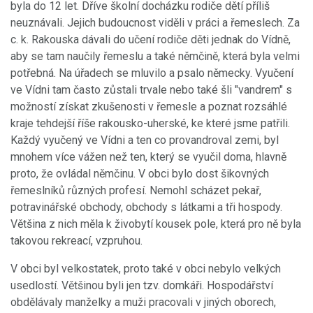
byla do 12 let. Dříve školní docházku rodiče dětí příliš
neuznávali. Jejich budoucnost viděli v práci a řemeslech. Za
c. k. Rakouska dávali do učení rodiče děti jednak do Vídně,
aby se tam naučily řemeslu a také němčině, která byla velmi
potřebná. Na úřadech se mluvilo a psalo německy. Vyučení
ve Vídni tam často zůstali trvale nebo také šli "vandrem" s
možností získat zkušenosti v řemesle a poznat rozsáhlé
kraje tehdejší říše rakousko-uherské, ke které jsme patřili.
Každý vyučený ve Vídni a ten co provandroval zemi, byl
mnohem více vážen než ten, který se vyučil doma, hlavně
proto, že ovládal němčinu. V obci bylo dost šikovných
řemeslníků různých profesí. Nemohl scházet pekař,
potravinářské obchody, obchody s látkami a tři hospody.
Většina z nich měla k živobytí kousek pole, která pro ně byla
takovou rekreací, vzpruhou.
V obci byl velkostatek, proto také v obci nebylo velkých
usedlostí. Většinou byli jen tzv. domkáři. Hospodářství
obdělávaly manželky a muži pracovali v jiných oborech,