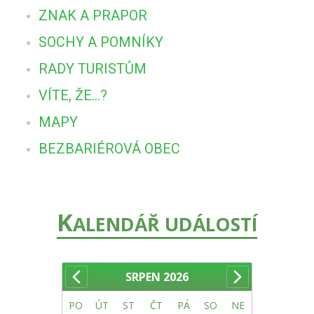
ZNAK A PRAPOR
SOCHY A POMNÍKY
RADY TURISTŮM
VÍTE, ŽE...?
MAPY
BEZBARIÉROVÁ OBEC
K
ALENDÁŘ UDÁLOSTÍ
SRPEN
2026
PO
ÚT
ST
ČT
PÁ
SO
NE