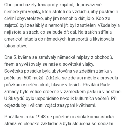
Obcí procházely transporty zajatců, doprovázené
německými vojáky, kteří stříleli do vzduchu, aby postrašili
civilní obyvatelstvo, aby jim nemohlo dát jídlo. Kdo ze
zajatců byl zesláblý a nemohl jít, byl zastřelen. Všude byla
nejistota a strach, co se bude dít dál. Na tratích střílela
americká letadla do německých transportů a likvidovala
lokomotivy.
Dne 5. května se strhávaly německé nápisy z obchodů,
firem a vyvěšovaly se naše a sovětské vlajky.
Sovětská posádka byla ubytována ve zdejším zámku v
počtu asi 600 mužů. Zdržela se zde asi měsíc a provedla
průzkum v celém okolí, hlavně v lesích. Přivítání Rudé
armády bylo velice srdečné v zámeckém parku a v hostinci
U Škarydů bylo uspořádáno několik kulturních večerů. Při
odjezdu byli všichni vojáci zasypáni květinami.
Počátkem roku 1948 se početně rozšířila komunistická
strana ve členské základně a byla sloučena se sociální