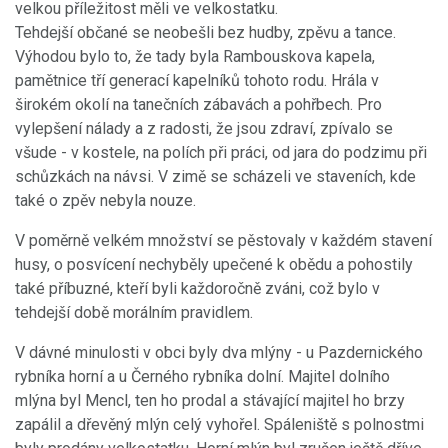
velkou příležitost měli ve velkostatku.
Tehdejší občané se neobešli bez hudby, zpěvu a tance.
Výhodou bylo to, že tady byla Rambouskova kapela,
pamětnice tří generací kapelníků tohoto rodu. Hrála v
širokém okolí na tanečních zábavách a pohřbech. Pro
vylepšení nálady a z radosti, že jsou zdraví, zpívalo se
všude - v kostele, na polích při práci, od jara do podzimu při
schůzkách na návsi. V zimě se scházeli ve staveních, kde
také o zpěv nebyla nouze.
V poměrně velkém množství se pěstovaly v každém stavení
husy, o posvícení nechyběly upečené k obědu a pohostily
také příbuzné, kteří byli každoročně zváni, což bylo v
tehdejší době morálním pravidlem.
V dávné minulosti v obci byly dva mlýny - u Pazdernického
rybníka horní a u Černého rybníka dolní. Majitel dolního
mlýna byl Mencl, ten ho prodal a stávající majitel ho brzy
zapálil a dřevěný mlýn celý vyhořel. Spáleniště s polnostmi