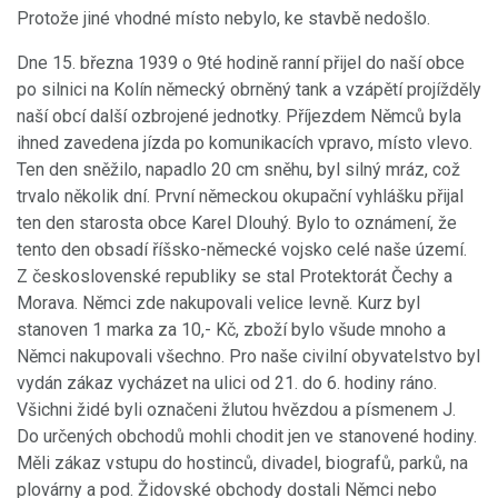
Protože jiné vhodné místo nebylo, ke stavbě nedošlo.
Dne 15. března 1939 o 9té hodině ranní přijel do naší obce
po silnici na Kolín německý obrněný tank a vzápětí projížděly
naší obcí další ozbrojené jednotky. Příjezdem Němců byla
ihned zavedena jízda po komunikacích vpravo, místo vlevo.
Ten den sněžilo, napadlo 20 cm sněhu, byl silný mráz, což
trvalo několik dní. První německou okupační vyhlášku přijal
ten den starosta obce Karel Dlouhý. Bylo to oznámení, že
tento den obsadí říšsko-německé vojsko celé naše území.
Z československé republiky se stal Protektorát Čechy a
Morava. Němci zde nakupovali velice levně. Kurz byl
stanoven 1 marka za 10,- Kč, zboží bylo všude mnoho a
Němci nakupovali všechno. Pro naše civilní obyvatelstvo byl
vydán zákaz vycházet na ulici od 21. do 6. hodiny ráno.
Všichni židé byli označeni žlutou hvězdou a písmenem J.
Do určených obchodů mohli chodit jen ve stanovené hodiny.
Měli zákaz vstupu do hostinců, divadel, biografů, parků, na
plovárny a pod. Židovské obchody dostali Němci nebo