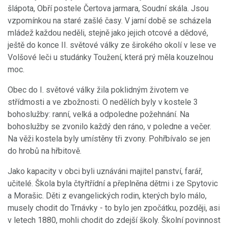
šlápota, Obří postele Čertova jarmara, Soudní skála. Jsou
vzpomínkou na staré zašlé časy. V jarní době se scházela
mládež každou neděli, stejně jako jejich otcové a dědové,
ještě do konce II. světové války ze širokého okolí v lese ve
Volšové leči u studánky Toužení, která prý měla kouzelnou
moc.
Obec do I. světové války žila poklidným životem ve
střídmosti a ve zbožnosti. O nedělích byly v kostele 3
bohoslužby: ranní, velká a odpoledne požehnání. Na
bohoslužby se zvonilo každý den ráno, v poledne a večer.
Na věži kostela byly umístěny tři zvony. Pohřbívalo se jen
do hrobů na hřbitově.
Jako kapacity v obci byli uznáváni majitel panství, farář,
učitelé. Škola byla čtyřtřídní a přeplněna dětmi i ze Spytovic
a Morašic. Děti z evangelických rodin, kterých bylo málo,
musely chodit do Trnávky - to bylo jen zpočátku, později, asi
v letech 1880, mohli chodit do zdejší školy. Školní povinnost