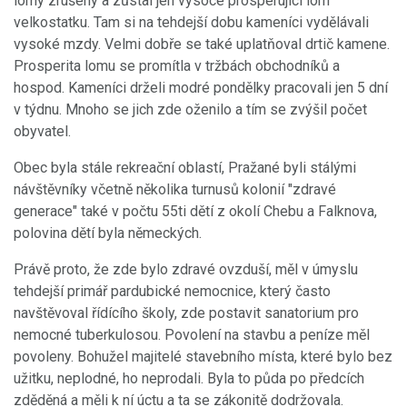
lomy zrušeny a zůstal jen vysoce prosperující lom
velkostatku. Tam si na tehdejší dobu kameníci vydělávali
vysoké mzdy. Velmi dobře se také uplatňoval drtič kamene.
Prosperita lomu se promítla v tržbách obchodníků a
hospod. Kameníci drželi modré pondělky pracovali jen 5 dní
v týdnu. Mnoho se jich zde oženilo a tím se zvýšil počet
obyvatel.
Obec byla stále rekreační oblastí, Pražané byli stálými
návštěvníky včetně několika turnusů kolonií "zdravé
generace" také v počtu 55ti dětí z okolí Chebu a Falknova,
polovina dětí byla německých.
Právě proto, že zde bylo zdravé ovzduší, měl v úmyslu
tehdejší primář pardubické nemocnice, který často
navštěvoval řídícího školy, zde postavit sanatorium pro
nemocné tuberkulosou. Povolení na stavbu a peníze měl
povoleny. Bohužel majitelé stavebního místa, které bylo bez
užitku, neplodné, ho neprodali. Byla to půda po předcích
zděděná a měli k ní úctu a ta se zákonitě dodržovala.