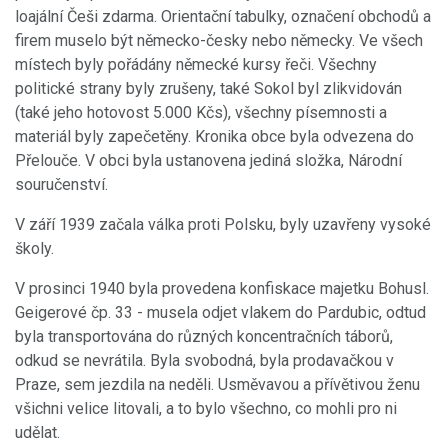
loajální Češi zdarma. Orientační tabulky, označení obchodů a
firem muselo být německo-česky nebo německy. Ve všech
místech byly pořádány německé kursy řeči. Všechny
politické strany byly zrušeny, také Sokol byl zlikvidován
(také jeho hotovost 5.000 Kčs), všechny písemnosti a
materiál byly zapečetěny. Kronika obce byla odvezena do
Přelouče. V obci byla ustanovena jediná složka, Národní
souručenství.
V září 1939 začala válka proti Polsku, byly uzavřeny vysoké
školy.
V prosinci 1940 byla provedena konfiskace majetku Bohusl.
Geigerové čp. 33 - musela odjet vlakem do Pardubic, odtud
byla transportována do různých koncentračních táborů,
odkud se nevrátila. Byla svobodná, byla prodavačkou v
Praze, sem jezdila na neděli. Usměvavou a přívětivou ženu
všichni velice litovali, a to bylo všechno, co mohli pro ni
udělat.