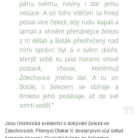
pánu svému, noviny i dar jemu
nesúce. A on toho vděčen sa hned
poslal více čeledi, aby rudu kopali a
lámali a ohněm přehánějíce železo
z ní dělali a Boták předřečený nad
ními správcí byl a v svém dvoře,
kterýž sobě tu pod horami vnově
postavil, choval, kterémuž
Zdechovice jméno dal. A tu on
Boták, s železem se obíraje a
Krokovi jeho podávaje, až do své
smrti seděl."
Jsou i historická svědectví o dobývání železa ve
Zdechovicích. Přemysl Otakar II. dostal první vůz odtud