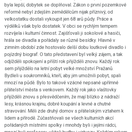
byla lepší, dobytek se doplňoval. Zákon o první pozemkové
reformě nebyl zdejším zemědělcům nijak příznivý, od
velkostatku dostali vykoupit jen 68 arů půdy. Práce a
výdělků však bylo dostatek. V obci se rychlým tempem
rozvíjela i kulturní činnost. Zajišťovali ji sokolové a hasiči,
hrála se divadla a pořádaly se různé besídky. Hlavně v
zimním období zde hostovalo delší dobu loutkové divadlo i
pojízdný biograf. O tato představení byl velký zájem, a tak
odjížděli spokojení a příští rok přijížděli znovu. Každý rok
sem přijíždělo na letní pobyt velké množství Pražanů.
Bydleli u soukromníků, kteří, aby jim umožnili pobyt, spali
mnozí na půdě. Bylo to takové vzácné nepsané upřímné
přátelství města s venkovem. Každý rok jako vlaštovky
přijížděli znovu s přesvědčením, že mají blízko z nádraží
lesy, krásnou krajinu, dobré koupání a levné a chutné
stravování. Měli zde druhý domov s přátelským vztahem k
lidem a přírodě. Zúčastňovali se všech kulturních akcí
pořádaných místními spolky i mnohdy byli i jejími rádci,