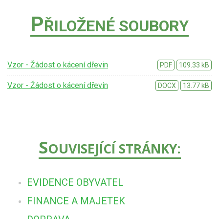
P
ŘILOŽENÉ SOUBORY
Vzor - Žádost o kácení dřevin
PDF
109.33 kB
Vzor - Žádost o kácení dřevin
DOCX
13.77 kB
S
OUVISEJÍCÍ STRÁNKY:
EVIDENCE OBYVATEL
FINANCE A MAJETEK