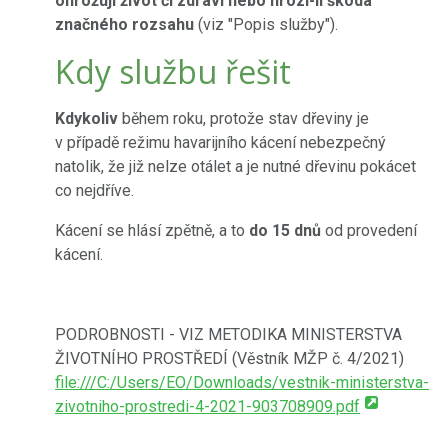
ohrožují život či zdraví nebo hrozí-li škoda
značného rozsahu
(viz "Popis služby").
Kdy službu řešit
Kdykoliv
během roku, protože stav dřeviny je
v případě režimu havarijního kácení nebezpečný
natolik, že již nelze otálet a je nutné dřevinu pokácet
co nejdříve.
Kácení se hlásí zpětně, a to
do 15 dnů
od provedení
kácení.
PODROBNOSTI - VIZ METODIKA MINISTERSTVA
ŽIVOTNÍHO PROSTŘEDÍ (Věstník MŽP č. 4/2021)
file:///C:/Users/EO/Downloads/vestnik-ministerstva-
zivotniho-prostredi-4-2021-903708909.pdf