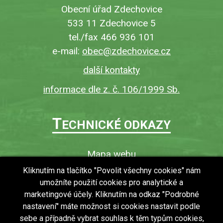
Obecní úřad Zdechovice
533 11 Zdechovice 5
tel./fax 466 936 101
e-mail:
obec@zdechovice.cz
další kontakty
informace dle z. č. 106/1999 Sb.
T
ECHNICKÉ ODKAZY
Mapa webu
O webu
Kliknutím na tlačítko "Povolit všechny cookies" nám
umožníte použití cookies pro analytické a
Povinně zveřejňované informace
marketingové účely. Kliknutím na odkaz "Podrobné
Ochrana osobních údajů (GDPR)
nastavení" máte možnost si cookies nastavit podle
Vyhledávání
sebe a případně vybrat souhlas k těm typům cookies,