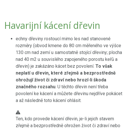
Havarijní kácení dřevin
echny dřeviny rostoucí mimo les nad stanovené
rozměry (obvod kmene do 80 cm měřeného ve výšce
130 cm nad zemí u samostatně stojící dřeviny; plocha
nad 40 m2 u souvislého zapojeného porostu keřů a
dřevin) je zakázáno kácet bez povolení.
To však
neplatí u dřevin, které
zřejmě a bezprostředně
ohrožují život či zdraví nebo hrozí-li škoda
značného rozsahu
. U těchto dřevin není třeba
povolení ke kácení a můžete dřevinu nejdříve pokácet
a až následně toto kácení ohlásit.
Ten, kdo provede kácení dřevin, je-li jejich stavem
zřejmě a bezprostředně ohrožen život či zdraví nebo