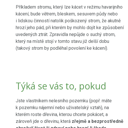
Příkladem stromu, který lze kácet v režimu havarijního
kácení, bude větrem, bleskem, sesuvem půdy nebo
i lidskou činností natolik poškozený strom, že akutně
hrozí jeho pád, při kterém by mohlo dojít ke způsobení
uvedených ztrát. Zpravidla nepůjde o suchý strom,
který na místě stojí v tomto stavu již delší dobu
(takový strom by podléhal povolení ke kácení).
Týká se vás to, pokud
Jste vlastníkem nelesního pozemku (popř. máte
k pozemku nájemní nebo uživatelský vztah), na
kterém roste dřevina, kterou chcete pokácet, a
zároveň jde o dřevinu, která
zřejmě a bezprostředně