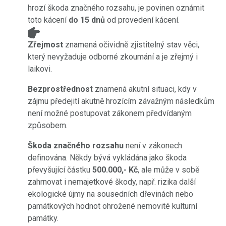
hrozí škoda značného rozsahu, je povinen oznámit
toto kácení
do 15 dnů
od provedení kácení.
Zřejmost
znamená očividně zjistitelný stav věci,
který nevyžaduje odborné zkoumání a je zřejmý i
laikovi.
Bezprostřednost
znamená akutní situaci, kdy v
zájmu předejití akutně hrozícím závažným následkům
není možné postupovat zákonem předvídaným
způsobem.
Škoda značného rozsahu
není v zákonech
definována. Někdy bývá vykládána jako škoda
převyšující částku
500.000,- Kč
, ale může v sobě
zahrnovat i nemajetkové škody, např. rizika další
ekologické újmy na sousedních dřevinách nebo
památkových hodnot ohrožené nemovité kulturní
památky.