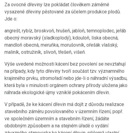
Za ovocné dřeviny lze pokládat člověkem záměrné
vysazené dřeviny pěstované za účelem produkce plodů.
Jde o:
angrešt, rybíz, broskvoň, hrušeň, jabloň, temnoplodec, jeřáb
obecný moravský (sladkoplodý), kdouloň, líska obecná,
mandloň obecná, meruňka, morušovník, ořešák vlašský,
maliník, ostružiník, slivoň, třešeň, višeň.
Výše uvedené možnosti kácení bez povolení se nevztahují
na případy, kdy tyto dřeviny tvoří součást tzv. významného
krajinného prvku, stromořadí nebo jde-li o náhradní výsadbu,
která byla v minulosti orgánem ochrany přírody uložena jako
náhrada ekologické újmy vzniklé pokácením dřevin.
V případě, že ke kácení dřevin má dojít z důvodu realizace
stavebního záměru povolovaného v územním řízení, popř.
ve společném územním a stavebním řízení, žádáte
obdobným způsobem a na stejném úřadě o vydání
závazného stanoviska ke kácení dřevin, přičemž vlastní