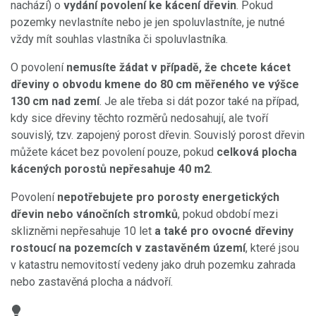
nachází) o
vydání povolení ke kácení dřevin
. Pokud
pozemky nevlastníte nebo je jen spoluvlastníte, je nutné
vždy mít souhlas vlastníka či spoluvlastníka.
O povolení
nemusíte žádat v případě, že chcete kácet
dřeviny o obvodu kmene do 80 cm měřeného ve výšce
130 cm nad zemí
. Je ale třeba si dát pozor také na případ,
kdy sice dřeviny těchto rozměrů nedosahují, ale tvoří
souvislý, tzv. zapojený porost dřevin. Souvislý porost dřevin
můžete kácet bez povolení pouze, pokud
celková plocha
kácených porostů
nepřesahuje 40 m2
.
Povolení
nepotřebujete pro porosty energetických
dřevin nebo vánočních stromků
, pokud období mezi
sklizněmi nepřesahuje 10 let
a také pro ovocné dřeviny
rostoucí na pozemcích v zastavěném území
, které jsou
v katastru nemovitostí vedeny jako druh pozemku zahrada
nebo zastavěná plocha a nádvoří.