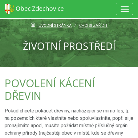
Obec Zdechovice
ÚVODNÍ STRÁNKA
CHCI SI ZAŘÍDIT
ŽIVOTNÍ PROSTŘEDÍ
POVOLENÍ KÁCENÍ
DŘEVIN
Pokud chcete pokácet dřeviny, nacházející se mimo les, tj.
na pozemcích které vlastníte nebo spoluvlastníte, popř. si je
pronajímáte apod., musíte požádat místně příslušný orgán
ochrany přírody (nejčastěji obec v místě, kde se dřeviny