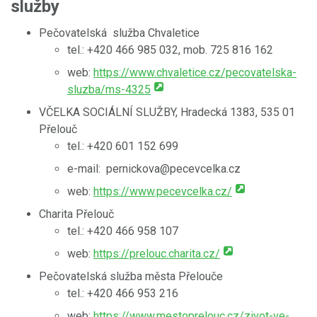
služby
Pečovatelská služba Chvaletice
tel.: +420 466 985 032, mob. 725 816 162
web:
https://www.chvaletice.cz/pecovatelska-
sluzba/ms-4325
VČELKA SOCIÁLNÍ SLUŽBY, Hradecká 1383, 535 01
Přelouč
tel.: +420 601 152 699
e-mail: pernickova@pecevcelka.cz
web:
https://www.pecevcelka.cz/
Charita Přelouč
tel.: +420 466 958 107
web:
https://prelouc.charita.cz/
Pečovatelská služba města Přelouče
tel.: +420 466 953 216
web:
https://www.mestoprelouc.cz/zivot-ve-