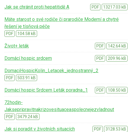
Jak se chránit proti hepatitidě A
PDF
13217.03 kB
Máte starost o své rodiče či prarodiče Moderní a chytré
řešení je tísňová péče
PDF
104.58 kB
Život+ leták
PDF
142.64 kB
Domácí hospic srdcem
PDF
209.96 kB
DomaciHospicKolin_Letacek_jednostranný_2
PDF
503.91 kB
Domácí hospic Srdcem Leták poradna_1
PDF
108.50 kB
72hodin-
Jaksepripravitnakrizovesituaceaspolecnejezvladnout
PDF
3479.24 kB
Jak si poradit v životních situacích
PDF
3128.53 kB