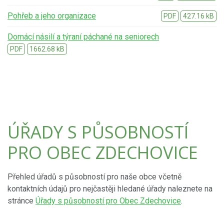
Pohřeb a jeho organizace
PDF
427.16 kB
Domácí násilí a týraní páchané na seniorech
PDF
1662.68 kB
ÚŘADY S PŮSOBNOSTÍ
PRO OBEC ZDECHOVICE
Přehled úřadů s působností pro naše obce včetně
kontaktních údajů pro nejčastěji hledané úřady naleznete na
stránce
Úřady s působností pro Obec Zdechovice
.