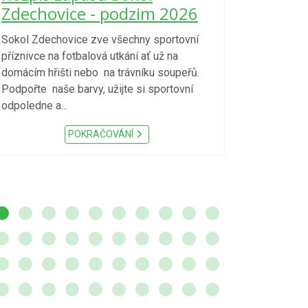
kraje 4/
Zdechovice - podzim 2026
zvýšenéh
vzniku p
Sokol Zdechovice zve všechny sportovní
příznivce na fotbalová utkání ať už na
S ohledem na d
domácím hřišti nebo na trávníku soupeřů.
meteorologick
Podpořte naše barvy, užijte si sportovní
sucho, velmi v
odpoledne a...
zátěž, ...) up
Nařízení Pardu
POKRAČOVÁNÍ