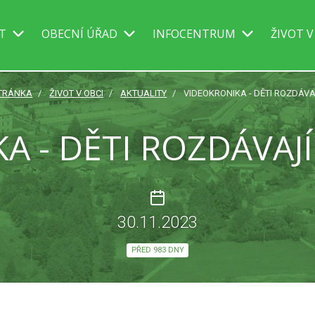
IT
OBECNÍ ÚŘAD
INFOCENTRUM
ŽIVOT V
TRÁNKA
ŽIVOT V OBCI
AKTUALITY
VIDEOKRONIKA - DĚTI ROZDÁVAJÍ
 - DĚTI ROZDÁVAJÍ .
30.11.2023
PŘED 983 DNY