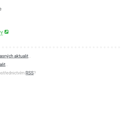
e
rY
asných aktualit
...
lit
...
rostřednictvím
RSS
?