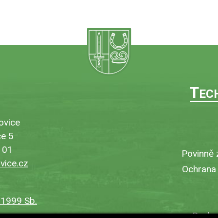
T
EC
ovice
e 5
101
Povinně 
ice.cz
Ochrana
/1999 Sb.
Bezbar