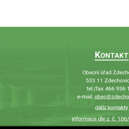
K
ONTAKT
Obecní úřad Zdech
533 11 Zdechovic
tel./fax 466 936 
e-mail:
obec@zdechov
další kontakty
informace dle z. č. 106