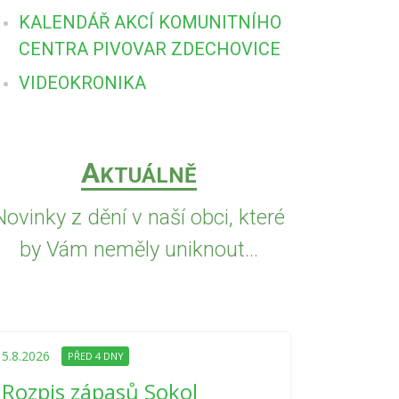
KALENDÁŘ AKCÍ KOMUNITNÍHO
CENTRA PIVOVAR ZDECHOVICE
VIDEOKRONIKA
A
KTUÁLNĚ
Novinky z dění v naší obci, které
by Vám neměly uniknout...
5.8.2026
PŘED
Upozorně
5.8.2026
PŘED 4 DNY
Nařízení
Rozpis zápasů Sokol