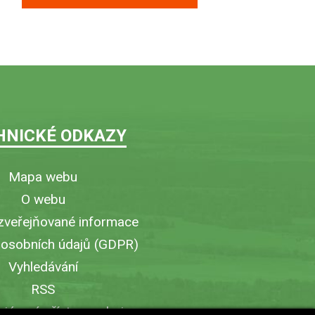
HNICKÉ ODKAZY
Mapa webu
O webu
zveřejňované informace
 osobních údajů (GDPR)
Vyhledávání
RSS
iérový přístup v obci