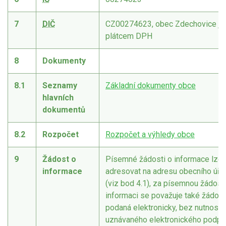
7
DIČ
CZ00274623, obec Zdechovice je
plátcem DPH
8
Dokumenty
8.1
Seznamy
Základní dokumenty obce
hlavních
dokumentů
8.2
Rozpočet
Rozpočet a výhledy obce
9
Žádost o
Písemné žádosti o informace lze
informace
adresovat na adresu obecního úřa
(viz bod 4.1), za písemnou žádost
informaci se považuje také žádost
podaná elektronicky, bez nutnosti
uznávaného elektronického podpi