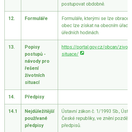
postupovat obdobně.
12.
Formuláře
Formuláře, kterými se lze obracet
obec lze získat na obecním úřadě 
úředních hodinách.
13.
Popisy
https://portal.gov.cz/obcan/zivotn
postupů -
situace/
návody pro
řešení
životních
situací
14.
Předpisy
14.1
Nejdůležitější
Ústavní zákon č. 1/1993 Sb., Ústa
používané
České republiky, ve znění pozdějš
předpisy
předpisů.