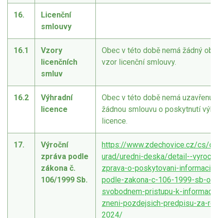
16.
Licenční
smlouvy
16.1
Vzory
Obec v této době nemá žádný obe
licenčních
vzor licenční smlouvy.
smluv
16.2
Výhradní
Obec v této době nemá uzavřenu
licence
žádnou smlouvu o poskytnutí výhr
licence.
17.
Výroční
https://www.zdechovice.cz/cs/ob
zpráva podle
urad/uredni-deska/detail--vyrocni
zákona č.
zprava-o-poskytovani-informaci-
106/1999 Sb.
podle-zakona-c-106-1999-sb-o-
svobodnem-pristupu-k-informaci
zneni-pozdejsich-predpisu-za-rok
2024/