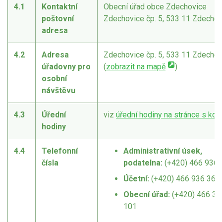
4.1
Kontaktní
Obecní úřad obce Zdechovice
poštovní
Zdechovice čp. 5, 533 11 Zdechov
adresa
4.2
Adresa
Zdechovice čp. 5, 533 11 Zdechov
úřadovny pro
(
zobrazit na mapě
)
osobní
návštěvu
4.3
Úřední
viz
úřední hodiny na stránce s kon
hodiny
4.4
Telefonní
Administrativní úsek,
čísla
podatelna:
(+420) 466 936 
Účetní:
(+420) 466 936 360
Obecní úřad:
(+420) 466 39
101