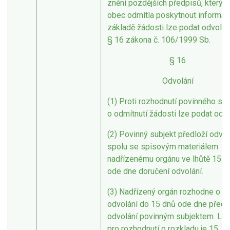
znění pozdějších předpisů, kterým
obec odmítla poskytnout informac
základě žádosti lze podat odvolán
§ 16 zákona č. 106/1999 Sb.
§ 16
Odvolání
(1) Proti rozhodnutí povinného sub
o odmítnutí žádosti lze podat odvo
(2) Povinný subjekt předloží odvol
spolu se spisovým materiálem
nadřízenému orgánu ve lhůtě 15 d
ode dne doručení odvolání.
(3) Nadřízený orgán rozhodne o
odvolání do 15 dnů ode dne předl
odvolání povinným subjektem. Lhů
pro rozhodnutí o rozkladu je 15