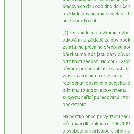
pracovních dnů ode dne doručení
rozkladu povinnému subjektu. Lhů
nelze prodloužit.
(4) Při soudním přezkumu rozhodn
odvolání na základě žaloby podle
zvláštního právního předpisu soud
přezkoumá, zda jsou dány důvody
odmítnutí žádosti. Nejsou-li žádné
důvody pro odmítnutí žádosti, sou
zruší rozhodnutí o odvolání a
rozhodnutí povinného subjektu o
odmítnutí žádosti a povinnému
subjektu nařídí požadované infor
poskytnout.
Na postup obce při vyřízení žádos
informaci dle zákona č. 106/1999 
o svobodném přístupu k informac