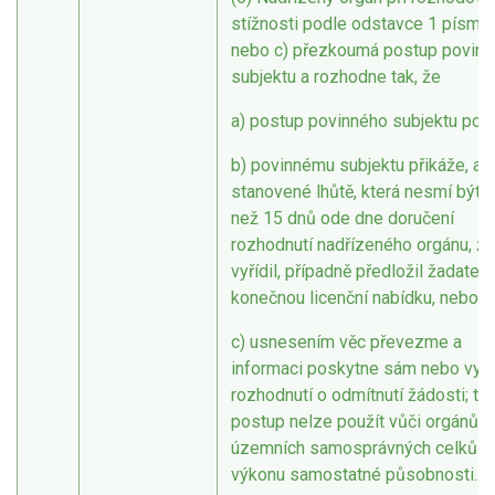
stížnosti podle odstavce 1 písm. a
nebo c) přezkoumá postup povin
subjektu a rozhodne tak, že
a) postup povinného subjektu potv
b) povinnému subjektu přikáže, ab
stanovené lhůtě, která nesmí být d
než 15 dnů ode dne doručení
rozhodnutí nadřízeného orgánu, ž
vyřídil, případně předložil žadateli
konečnou licenční nabídku, nebo
c) usnesením věc převezme a
informaci poskytne sám nebo vyd
rozhodnutí o odmítnutí žádosti; te
postup nelze použít vůči orgánům
územních samosprávných celků př
výkonu samostatné působnosti.