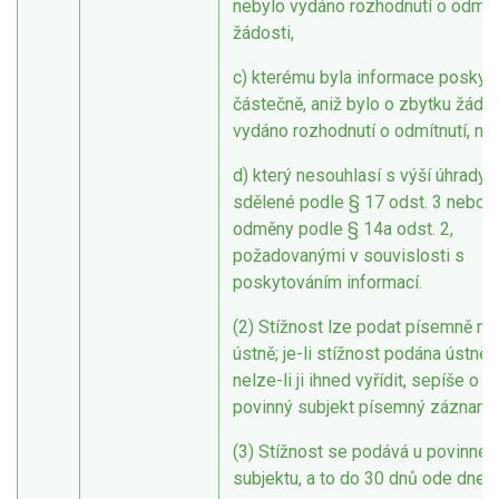
nebylo vydáno rozhodnutí o odmít
žádosti,
c) kterému byla informace poskyt
částečně, aniž bylo o zbytku žádos
vydáno rozhodnutí o odmítnutí, ne
d) který nesouhlasí s výší úhrady
sdělené podle § 17 odst. 3 nebo s
odměny podle § 14a odst. 2,
požadovanými v souvislosti s
poskytováním informací.
(2) Stížnost lze podat písemně n
ústně; je-li stížnost podána ústně 
nelze-li ji ihned vyřídit, sepíše o ní
povinný subjekt písemný záznam.
(3) Stížnost se podává u povinnéh
subjektu, a to do 30 dnů ode dne