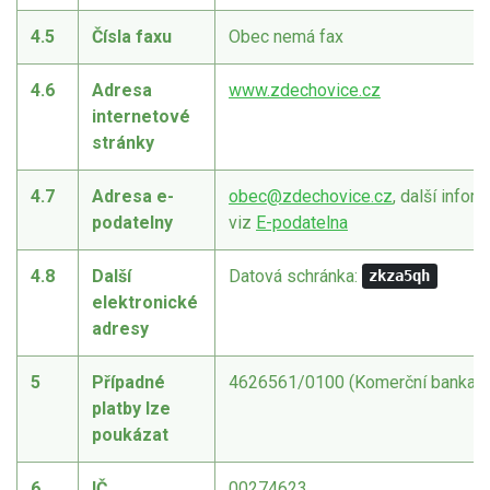
4.5
Čísla faxu
Obec nemá fax
4.6
Adresa
www.zdechovice.cz
internetové
stránky
4.7
Adresa e-
obec@zdechovice.cz
, další infor
podatelny
viz
E-podatelna
4.8
Další
Datová schránka:
zkza5qh
elektronické
adresy
5
Případné
4626561/0100 (Komerční banka a.
platby lze
poukázat
6
IČ
00274623