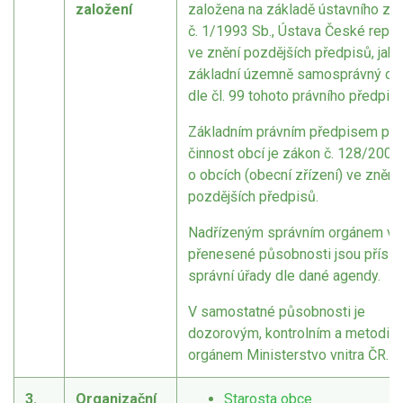
založení
založena na základě ústavního zá
č. 1/1993 Sb., Ústava České republ
ve znění pozdějších předpisů, jako
základní územně samosprávný ce
dle čl. 99 tohoto právního předpisu
Základním právním předpisem pro
činnost obcí je zákon č. 128/2000 
o obcích (obecní zřízení) ve znění
pozdějších předpisů.
Nadřízeným správním orgánem v
přenesené působnosti jsou příslu
správní úřady dle dané agendy.
V samostatné působnosti je
dozorovým, kontrolním a metodic
orgánem Ministerstvo vnitra ČR.
3.
Organizační
Starosta obce