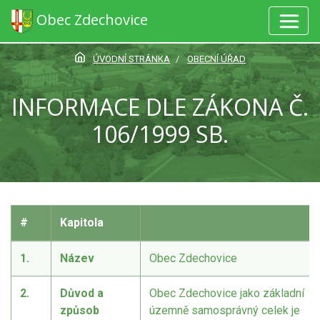
Obec Zdechovice
ÚVODNÍ STRÁNKA
OBECNÍ ÚŘAD
INFORMACE DLE ZÁKONA Č.
106/1999 SB.
#
Kapitola
1.
Název
Obec Zdechovice
2.
Důvod a
Obec Zdechovice jako základní
způsob
územně samosprávný celek je