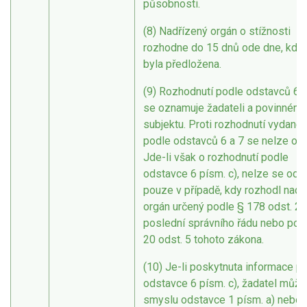
působnosti.
(8) Nadřízený orgán o stížnosti
rozhodne do 15 dnů ode dne, kdy
byla předložena.
(9) Rozhodnutí podle odstavců 6 a
se oznamuje žadateli a povinném
subjektu. Proti rozhodnutí vydané
podle odstavců 6 a 7 se nelze odv
Jde-li však o rozhodnutí podle
odstavce 6 písm. c), nelze se odv
pouze v případě, kdy rozhodl nadř
orgán určený podle § 178 odst. 2 
poslední správního řádu nebo pod
20 odst. 5 tohoto zákona.
(10) Je-li poskytnuta informace p
odstavce 6 písm. c), žadatel může
smyslu odstavce 1 písm. a) nebo 