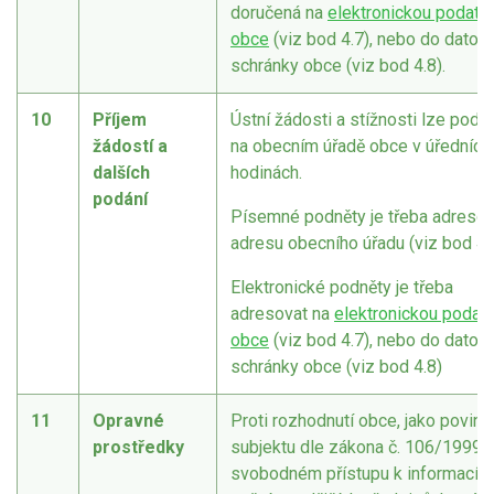
doručená na
elektronickou podate
obce
(viz bod 4.7), nebo do datov
schránky obce (viz bod 4.8).
10
Příjem
Ústní žádosti a stížnosti lze podá
žádostí a
na obecním úřadě obce v úředních
dalších
hodinách.
podání
Písemné podněty je třeba adresov
adresu obecního úřadu (viz bod 4.1
Elektronické podněty je třeba
adresovat na
elektronickou podat
obce
(viz bod 4.7), nebo do datov
schránky obce (viz bod 4.8)
11
Opravné
Proti rozhodnutí obce, jako povin
prostředky
subjektu dle zákona č. 106/1999 S
svobodném přístupu k informacím