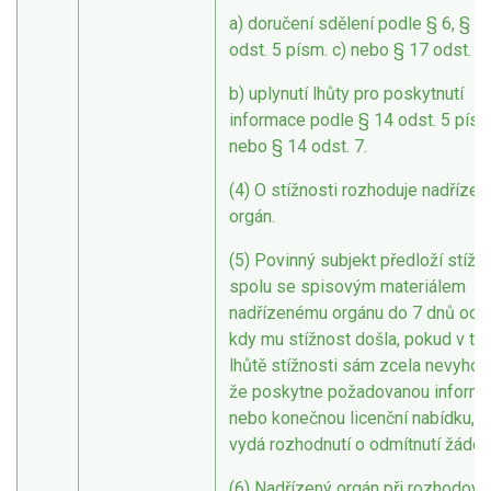
a) doručení sdělení podle § 6, § 1
odst. 5 písm. c) nebo § 17 odst. 3,
b) uplynutí lhůty pro poskytnutí
informace podle § 14 odst. 5 písm
nebo § 14 odst. 7.
(4) O stížnosti rozhoduje nadřízen
orgán.
(5) Povinný subjekt předloží stížn
spolu se spisovým materiálem
nadřízenému orgánu do 7 dnů ode
kdy mu stížnost došla, pokud v té
lhůtě stížnosti sám zcela nevyhoví
že poskytne požadovanou informa
nebo konečnou licenční nabídku, 
vydá rozhodnutí o odmítnutí žádost
(6) Nadřízený orgán při rozhodová