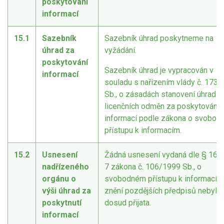
poskytování
informací
15.1
Sazebník
Sazebník úhrad poskytneme na
úhrad za
vyžádání.
poskytování
Sazebník úhrad je vypracován v
informací
souladu s nařízením vlády č. 173
Sb., o zásadách stanovení úhrad a
licenčních odměn za poskytování
informací podle zákona o svobo
přístupu k informacím.
15.2
Usnesení
Žádná usnesení vydaná dle § 16a 
nadřízeného
7 zákona č. 106/1999 Sb., o
orgánu o
svobodném přístupu k informacím
výši úhrad za
znění pozdějších předpisů nebyla
poskytnutí
dosud přijata.
informací