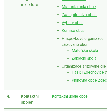
struktura
Místostarosta obce
Zastupitelstvo obce
Výbory obce
Komise obce
Příspěvkové organizace
zřizované obcí
Mateřská škola
Základní škola
Organizace zřizované dle z
Hasiči Zdechovice
(SD
Knihovna obce Zdecho
4.
Kontaktní
Kontaktní údaje obce
spojení