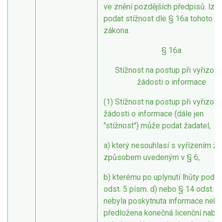
ve znění pozdějších předpisů. lze
podat stížnost dle § 16a tohoto
zákona.
§ 16a
Stížnost na postup při vyřizová
žádosti o informace
(1) Stížnost na postup při vyřizová
žádosti o informace (dále jen
"stížnost") může podat žadatel,
a) který nesouhlasí s vyřízením žá
způsobem uvedeným v § 6,
b) kterému po uplynutí lhůty podle
odst. 5 písm. d) nebo § 14 odst. 7
nebyla poskytnuta informace neb
předložena konečná licenční nabíd