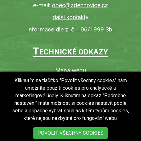
e-mail:
obec@zdechovice.cz
další kontakty
informace dle z. č. 106/1999 Sb.
T
ECHNICKÉ ODKAZY
Mapa webu
O webu
Kliknutím na tlačítko "Povolit všechny cookies" nám
umožníte použití cookies pro analytické a
Povinně zveřejňované informace
marketingové účely. Kliknutím na odkaz "Podrobné
Ochrana osobních údajů (GDPR)
nastavení" máte možnost si cookies nastavit podle
Vyhledávání
sebe a případně vybrat souhlas k těm typům cookies,
které nejsou nezbytné pro fungování webu.
RSS
Bezbariérový přístup v obci
POVOLIT VŠECHNY COOKIES