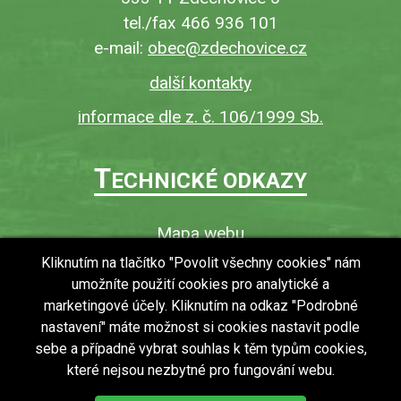
tel./fax 466 936 101
e-mail:
obec@zdechovice.cz
další kontakty
informace dle z. č. 106/1999 Sb.
T
ECHNICKÉ ODKAZY
Mapa webu
O webu
Kliknutím na tlačítko "Povolit všechny cookies" nám
umožníte použití cookies pro analytické a
Povinně zveřejňované informace
marketingové účely. Kliknutím na odkaz "Podrobné
Ochrana osobních údajů (GDPR)
nastavení" máte možnost si cookies nastavit podle
Vyhledávání
sebe a případně vybrat souhlas k těm typům cookies,
které nejsou nezbytné pro fungování webu.
RSS