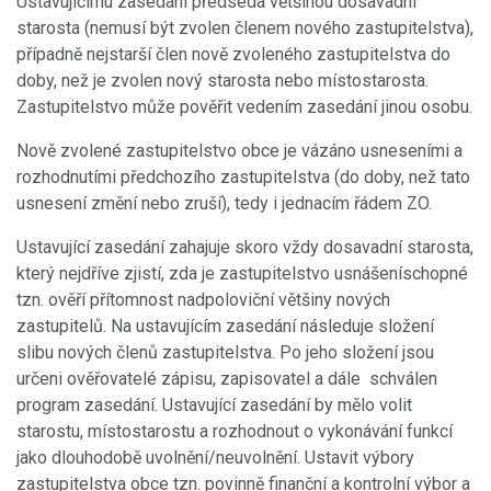
Ustavujícímu zasedání předsedá většinou dosavadní
starosta (nemusí být zvolen členem nového zastupitelstva),
případně nejstarší člen nově zvoleného zastupitelstva do
doby, než je zvolen nový starosta nebo místostarosta.
Zastupitelstvo může pověřit vedením zasedání jinou osobu.
Nově zvolené zastupitelstvo obce je vázáno usneseními a
rozhodnutími předchozího zastupitelstva (do doby, než tato
usnesení změní nebo zruší), tedy i jednacím řádem ZO.
Ustavující zasedání zahajuje skoro vždy dosavadní starosta,
který nejdříve zjistí, zda je zastupitelstvo usnášeníschopné
tzn. ověří přítomnost nadpoloviční většiny nových
zastupitelů. Na ustavujícím zasedání následuje složení
slibu nových členů zastupitelstva. Po jeho složení jsou
určeni ověřovatelé zápisu, zapisovatel a dále schválen
program zasedání. Ustavující zasedání by mělo volit
starostu, místostarostu a rozhodnout o vykonávání funkcí
jako dlouhodobě uvolnění/neuvolnění. Ustavit výbory
zastupitelstva obce tzn. povinně finanční a kontrolní výbor a