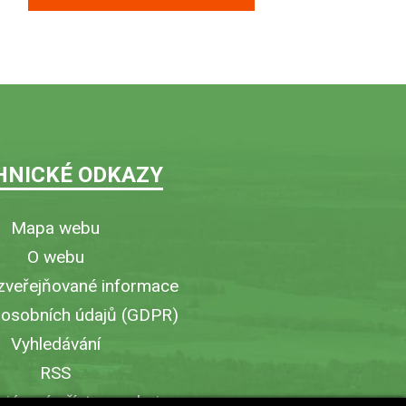
HNICKÉ ODKAZY
Mapa webu
O webu
zveřejňované informace
 osobních údajů (GDPR)
Vyhledávání
RSS
iérový přístup v obci