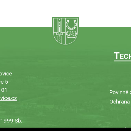
T
EC
ovice
e 5
101
Povinně 
ice.cz
Ochrana
/1999 Sb.
Bezbar