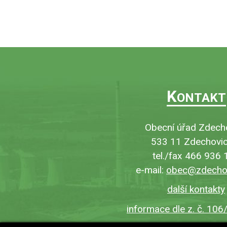
K
ONTAKT
Obecní úřad Zdech
533 11 Zdechovic
tel./fax 466 936 
e-mail:
obec@zdechov
další kontakty
informace dle z. č. 106