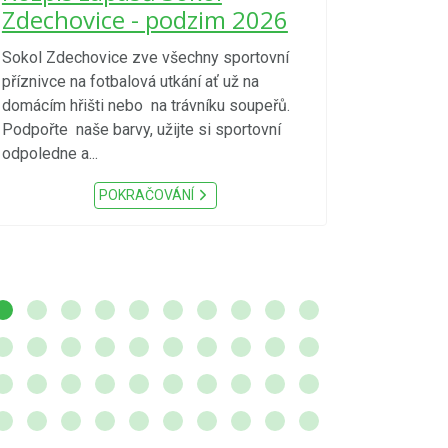
kraje 4/
Zdechovice - podzim 2026
zvýšenéh
vzniku p
Sokol Zdechovice zve všechny sportovní
příznivce na fotbalová utkání ať už na
S ohledem na d
domácím hřišti nebo na trávníku soupeřů.
meteorologick
Podpořte naše barvy, užijte si sportovní
sucho, velmi v
odpoledne a...
zátěž, ...) up
Nařízení Pardu
POKRAČOVÁNÍ