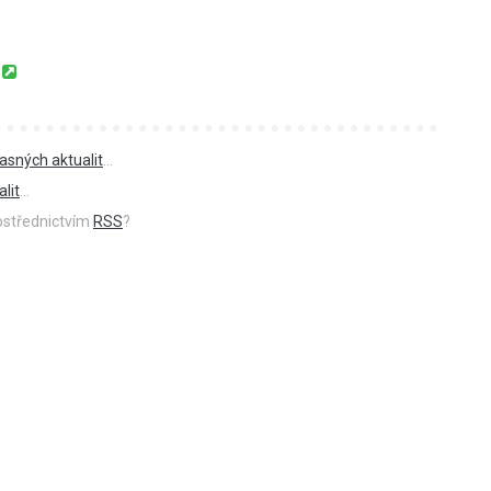
asných aktualit
...
lit
...
rostřednictvím
RSS
?