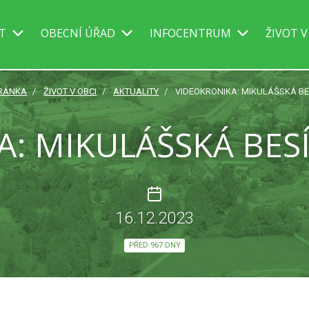
IT
OBECNÍ ÚŘAD
INFOCENTRUM
ŽIVOT V
TRÁNKA
ŽIVOT V OBCI
AKTUALITY
VIDEOKRONIKA: MIKULÁŠSKÁ BES
: MIKULÁŠSKÁ BESÍ
16.12.2023
PŘED 967 DNY