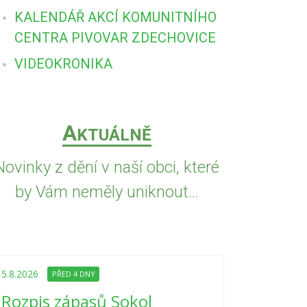
KALENDÁŘ AKCÍ KOMUNITNÍHO
CENTRA PIVOVAR ZDECHOVICE
VIDEOKRONIKA
A
KTUÁLNĚ
Novinky z dění v naší obci, které
by Vám neměly uniknout...
5.8.2026
PŘED
Upozorně
5.8.2026
PŘED 4 DNY
Nařízení
Rozpis zápasů Sokol