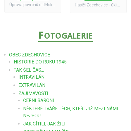
Úprava povrchů u dětských atrakcí - Zdechovice sever
Hasiči Zdechovice - úklid hlediště po divadelním představení dne 28. 6. 2002
F
OTOGALERIE
OBEC ZDECHOVICE
HISTORIE DO ROKU 1945
TAK ŠEL ČAS...
INTRAVILÁN
EXTRAVILÁN
ZAJÍMAVOSTI
ČERNÍ BARONI
NĚKTERÉ TVÁŘE TĚCH, KTEŘÍ JIŽ MEZI NÁMI
NEJSOU
JAK CÍTILI, JAK ŽILI