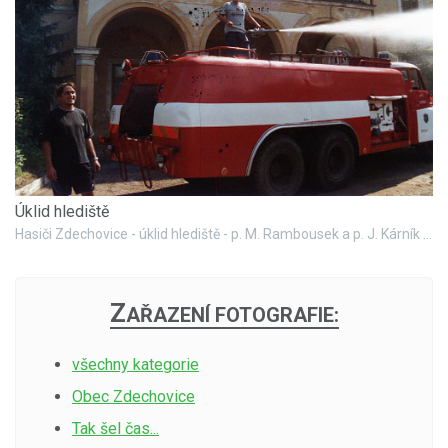
Úklid hlediště
Hasiči Zdechovice - úklid hlediště - p. M. Rambousek a p. J. Kárník (u děla)
Z
AŘAZENÍ FOTOGRAFIE:
všechny kategorie
Obec Zdechovice
Tak šel čas...