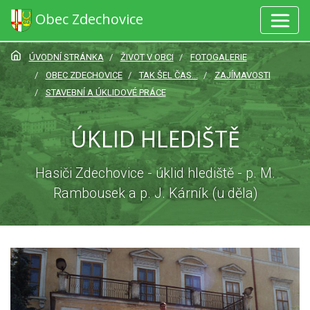
Obec Zdechovice
ÚVODNÍ STRÁNKA
ŽIVOT V OBCI
FOTOGALERIE
OBEC ZDECHOVICE
TAK ŠEL ČAS...
ZAJÍMAVOSTI
STAVEBNÍ A ÚKLIDOVÉ PRÁCE
ÚKLID HLEDIŠTĚ
Hasiči Zdechovice - úklid hlediště - p. M.
Rambousek a p. J. Kárník (u děla)