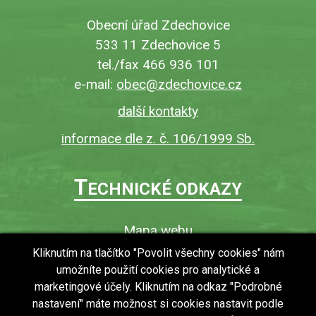
Obecní úřad Zdechovice
533 11 Zdechovice 5
tel./fax 466 936 101
e-mail:
obec@zdechovice.cz
další kontakty
informace dle z. č. 106/1999 Sb.
T
ECHNICKÉ ODKAZY
Mapa webu
O webu
Kliknutím na tlačítko "Povolit všechny cookies" nám
umožníte použití cookies pro analytické a
Povinně zveřejňované informace
marketingové účely. Kliknutím na odkaz "Podrobné
Ochrana osobních údajů (GDPR)
nastavení" máte možnost si cookies nastavit podle