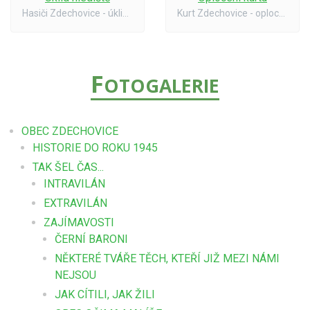
Hasiči Zdechovice - úklid hlediště - p. M. Rambousek a p. J. Kárník (u děla)
Kurt Zdechovice - oplocení - fa TEMONT Přelouč 06/02
F
OTOGALERIE
OBEC ZDECHOVICE
HISTORIE DO ROKU 1945
TAK ŠEL ČAS...
INTRAVILÁN
EXTRAVILÁN
ZAJÍMAVOSTI
ČERNÍ BARONI
NĚKTERÉ TVÁŘE TĚCH, KTEŘÍ JIŽ MEZI NÁMI
NEJSOU
JAK CÍTILI, JAK ŽILI