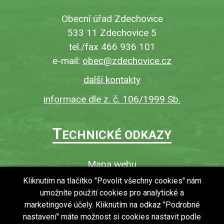
Obecní úřad Zdechovice
533 11 Zdechovice 5
tel./fax 466 936 101
e-mail:
obec@zdechovice.cz
další kontakty
informace dle z. č. 106/1999 Sb.
T
ECHNICKÉ ODKAZY
Mapa webu
O webu
Kliknutím na tlačítko "Povolit všechny cookies" nám
umožníte použití cookies pro analytické a
Povinně zveřejňované informace
marketingové účely. Kliknutím na odkaz "Podrobné
Ochrana osobních údajů (GDPR)
nastavení" máte možnost si cookies nastavit podle