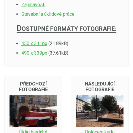
Zajímavosti
Stavební a úklidové práce
D
OSTUPNÉ FORMÁTY FOTOGRAFIE:
450 x 311px
(21.89kB)
490 x 339px
(37.61kB)
PŘEDCHOZÍ
NÁSLEDUJÍCÍ
FOTOGRAFIE
FOTOGRAFIE
Úklid hlediště
Oplocení kurtu