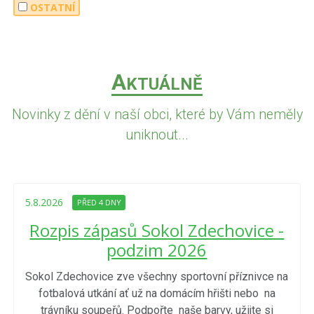
OSTATNÍ
A
KTUÁLNĚ
Novinky z dění v naší obci, které by Vám neměly
uniknout...
5.8.2026
PŘED 4 DNY
Rozpis zápasů Sokol Zdechovice -
podzim 2026
Sokol Zdechovice zve všechny sportovní příznivce na
fotbalová utkání ať už na domácím hřišti nebo na
trávníku soupeřů. Podpořte naše barvy, užijte si