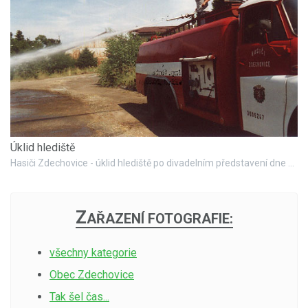
Úklid hlediště
Hasiči Zdechovice - úklid hlediště po divadelním představení dne 28. 6. 2002
Z
AŘAZENÍ FOTOGRAFIE:
všechny kategorie
Obec Zdechovice
Tak šel čas...