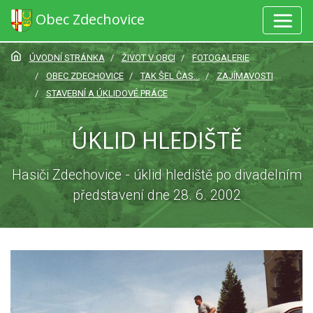
Obec Zdechovice
ÚVODNÍ STRÁNKA
ŽIVOT V OBCI
FOTOGALERIE
OBEC ZDECHOVICE
TAK ŠEL ČAS...
ZAJÍMAVOSTI
STAVEBNÍ A ÚKLIDOVÉ PRÁCE
ÚKLID HLEDIŠTĚ
Hasiči Zdechovice - úklid hlediště po divadelním
představení dne 28. 6. 2002