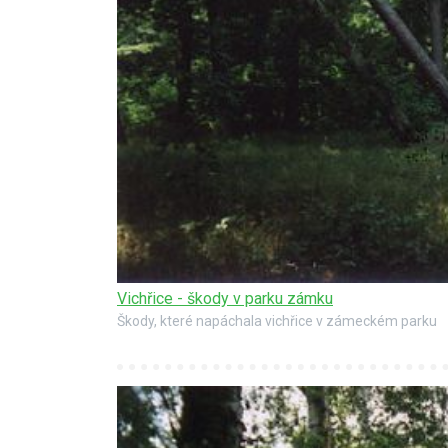
Vichřice - škody v parku zámku
Škody, které napáchala vichřice v zámeckém parku