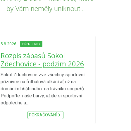
by Vám neměly uniknout...
5.8.2026
PŘED
Upozorně
5.8.2026
PŘED 2 DNY
Nařízení
Rozpis zápasů Sokol
kraje 4/
Zdechovice - podzim 2026
zvýšenéh
vzniku p
Sokol Zdechovice zve všechny sportovní
příznivce na fotbalová utkání ať už na
S ohledem na d
domácím hřišti nebo na trávníku soupeřů.
meteorologick
Podpořte naše barvy, užijte si sportovní
sucho, velmi v
odpoledne a...
zátěž, ...) up
Nařízení Pardu
POKRAČOVÁNÍ