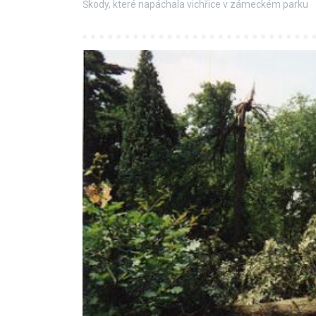
Škody, které napáchala vichřice v zámeckém parku