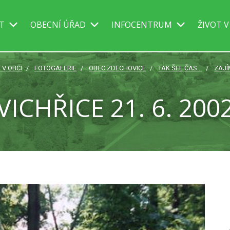
IT
OBECNÍ ÚŘAD
INFOCENTRUM
ŽIVOT V
 V OBCI
FOTOGALERIE
OBEC ZDECHOVICE
TAK ŠEL ČAS...
ZAJÍ
VICHŘICE 21. 6. 200