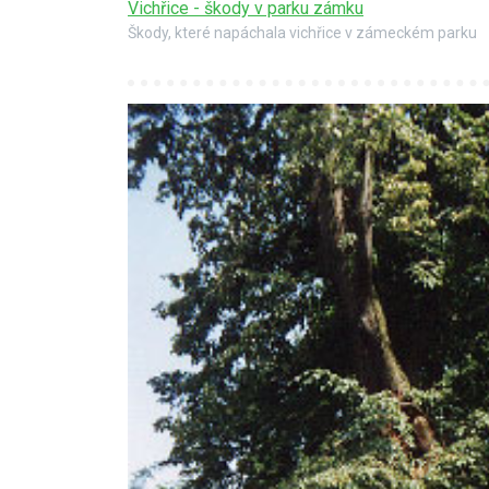
Vichřice - škody v parku zámku
Škody, které napáchala vichřice v zámeckém parku
18.8.2021
PŘED 1815 DNY
Videokronika: Zdecho
minifestival 7.8.2021
https://www.youtube.com/watch?
v=rPoqutfOmZo
POKRAČOVÁNÍ