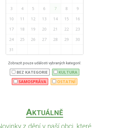
3
4
5
6
7
8
9
10
11
12
13
14
15
16
17
18
19
20
21
22
23
24
25
26
27
28
29
30
31
Zobrazit pouze události vybraných kategorií:
BEZ KATEGORIE
KULTURA
SAMOSPRÁVA
OSTATNÍ
A
KTUÁLNĚ
Novinky z dění v naší obci, které