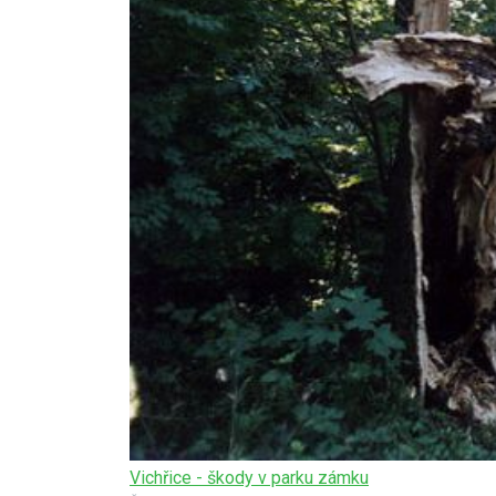
Vichřice - škody v parku zámku