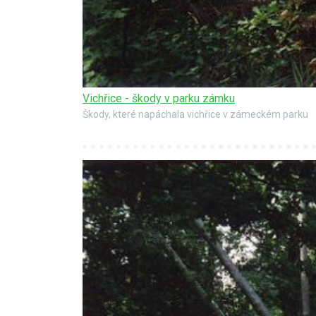
Vichřice - škody v parku zámku
Škody, které napáchala vichřice v zámeckém parku