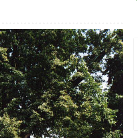
18.12.2019
PŘED 2424 DNY
Nová videa ve videokronice
vický
Do videokroniky jsme přidali nová videa z
událostí konaných v posledních dnech -
Betlémského zpívání a oslav Dne úcty ke
stáří.
POKRAČOVÁNÍ