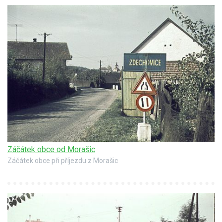
Záčátek obce od Morašic
Záčátek obce při příjezdu z Morašic