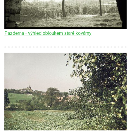
Pazderna - výhled obloukem staré kovárny