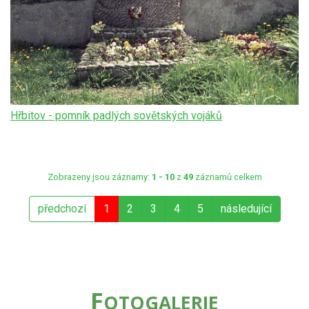
Hřbitov - pomník padlých sovětských vojáků
Zobrazeny jsou záznamy:
1 - 10
z
49
záznamů celkem
předchozí
1
2
3
4
5
následující
F
OTOGALERIE