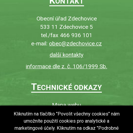
K
ONTAKT
Obecní úřad Zdechovice
533 11 Zdechovice 5
tel./fax 466 936 101
e-mail:
obec@zdechovice.cz
další kontakty
informace dle z. č. 106/1999 Sb.
T
ECHNICKÉ ODKAZY
Mapa webu
O webu
Kliknutím na tlačítko "Povolit všechny cookies" nám
umožníte použití cookies pro analytické a
Povinně zveřejňované informace
marketingové účely. Kliknutím na odkaz "Podrobné