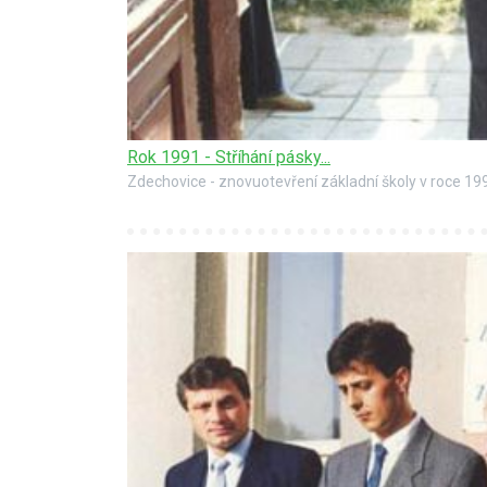
Rok 1991 - Stříhání pásky...
Zdechovice - znovuotevření základní školy v roce 1991