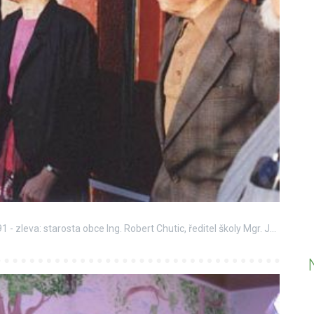
Zdechovice - znovuotevření základní školy v roce 1991 - zleva: starosta obce Ing. Robert Chutic, ředitel školy Mgr. Jan Mazal, přednostka Okresního úřadu Pardubice, JUDr. Drahoslava Bartošková, kronikář obce p. Josef Říha