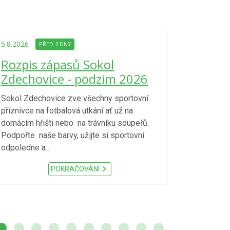
5.8.2026
PŘED
Upozorně
5.8.2026
PŘED 2 DNY
Nařízení
Rozpis zápasů Sokol
kraje 4/
Zdechovice - podzim 2026
zvýšenéh
vzniku p
Sokol Zdechovice zve všechny sportovní
příznivce na fotbalová utkání ať už na
S ohledem na d
domácím hřišti nebo na trávníku soupeřů.
meteorologick
Podpořte naše barvy, užijte si sportovní
sucho, velmi v
odpoledne a...
zátěž, ...) up
Nařízení Pardu
POKRAČOVÁNÍ