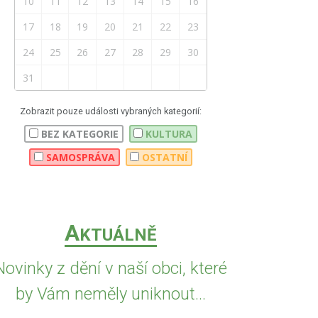
10
11
12
13
14
15
16
17
18
19
20
21
22
23
24
25
26
27
28
29
30
31
Zobrazit pouze události vybraných kategorií:
BEZ KATEGORIE
KULTURA
SAMOSPRÁVA
OSTATNÍ
A
KTUÁLNĚ
Novinky z dění v naší obci, které
by Vám neměly uniknout...