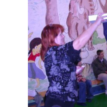
18.8.2021
PŘED 1815 DNY
Videokronika: Zdecho
minifestival 7.8.2021
https://www.youtube.com/watch?
v=rPoqutfOmZo
POKRAČOVÁNÍ