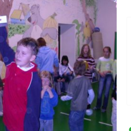
18.12.2019
PŘED 2424 DNY
Nová videa ve videokronice
vický
Do videokroniky jsme přidali nová videa z
událostí konaných v posledních dnech -
Betlémského zpívání a oslav Dne úcty ke
stáří.
POKRAČOVÁNÍ