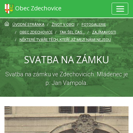
Obec Zdechovice
ÚVODNÍ STRÁNKA
ŽIVOT V OBCI
FOTOGALERIE
OBEC ZDECHOVICE
TAK ŠEL ČAS...
ZAJÍMAVOSTI
NĚKTERÉ TVÁŘE TĚCH, KTEŘÍ JIŽ MEZI NÁMI NEJSOU
SVATBA NA ZÁMKU
Svatba na zámku ve Zdechovicích. Mládenec je
p. Jan Vampola.