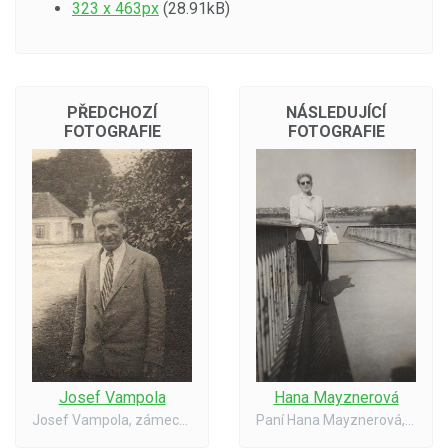
323 x 463px
(28.91kB)
PŘEDCHOZÍ
NÁSLEDUJÍCÍ
FOTOGRAFIE
FOTOGRAFIE
Josef Vampola
Hana Mayznerová
Josef Vampola, zámecký šofér a lokaj.
Paní Hana Mayznerová, poslední majitelka zámku Zdechovice v New Yorku.