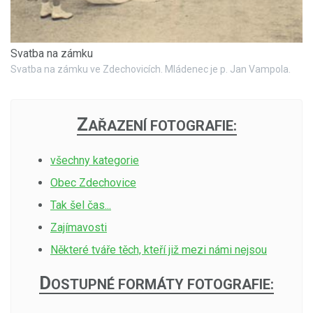
Svatba na zámku
Svatba na zámku ve Zdechovicích. Mládenec je p. Jan Vampola.
Z
AŘAZENÍ FOTOGRAFIE:
všechny kategorie
Obec Zdechovice
Tak šel čas...
Zajímavosti
Některé tváře těch, kteří již mezi námi nejsou
D
OSTUPNÉ FORMÁTY FOTOGRAFIE: