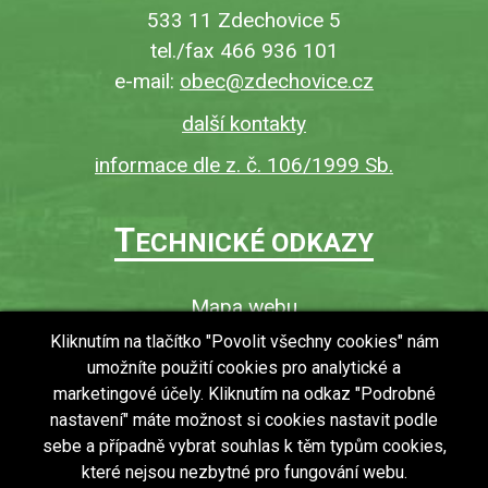
533 11 Zdechovice 5
tel./fax 466 936 101
e-mail:
obec@zdechovice.cz
další kontakty
informace dle z. č. 106/1999 Sb.
T
ECHNICKÉ ODKAZY
Mapa webu
O webu
Kliknutím na tlačítko "Povolit všechny cookies" nám
umožníte použití cookies pro analytické a
Povinně zveřejňované informace
marketingové účely. Kliknutím na odkaz "Podrobné
Ochrana osobních údajů (GDPR)
nastavení" máte možnost si cookies nastavit podle
Vyhledávání
sebe a případně vybrat souhlas k těm typům cookies,
které nejsou nezbytné pro fungování webu.
RSS