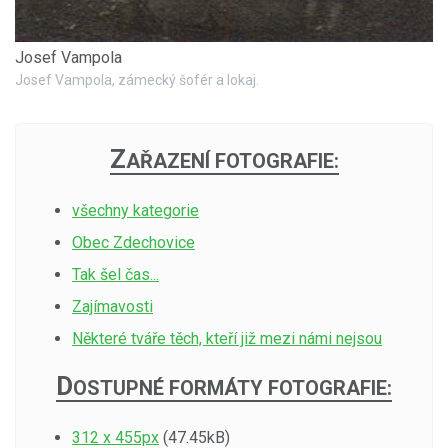
Josef Vampola
Josef Vampola, zámecký šofér a lokaj.
Z
AŘAZENÍ FOTOGRAFIE:
všechny kategorie
Obec Zdechovice
Tak šel čas...
Zajímavosti
Některé tváře těch, kteří již mezi námi nejsou
D
OSTUPNÉ FORMÁTY FOTOGRAFIE:
312 x 455px
(47.45kB)