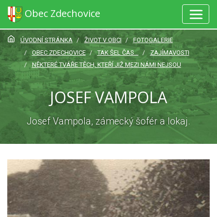
Obec Zdechovice
ÚVODNÍ STRÁNKA
ŽIVOT V OBCI
FOTOGALERIE
OBEC ZDECHOVICE
TAK ŠEL ČAS...
ZAJÍMAVOSTI
NĚKTERÉ TVÁŘE TĚCH, KTEŘÍ JIŽ MEZI NÁMI NEJSOU
JOSEF VAMPOLA
Josef Vampola, zámecký šofér a lokaj.