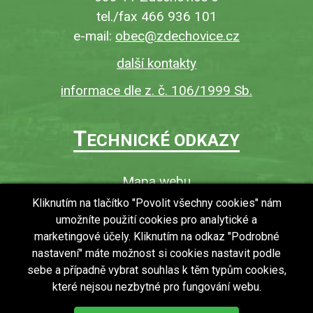
tel./fax 466 936 101
e-mail:
obec@zdechovice.cz
další kontakty
informace dle z. č. 106/1999 Sb.
T
ECHNICKÉ ODKAZY
Mapa webu
O webu
Kliknutím na tlačítko "Povolit všechny cookies" nám
umožníte použití cookies pro analytické a
Povinně zveřejňované informace
marketingové účely. Kliknutím na odkaz "Podrobné
Ochrana osobních údajů (GDPR)
nastavení" máte možnost si cookies nastavit podle
Vyhledávání
sebe a případně vybrat souhlas k těm typům cookies,
které nejsou nezbytné pro fungování webu.
RSS