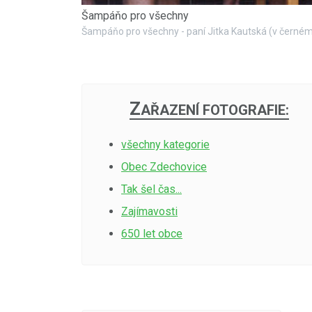
Šampáňo pro všechny
Šampáňo pro všechny - paní Jitka Kautská (v černé
Z
AŘAZENÍ FOTOGRAFIE:
všechny kategorie
Obec Zdechovice
Tak šel čas...
Zajímavosti
650 let obce