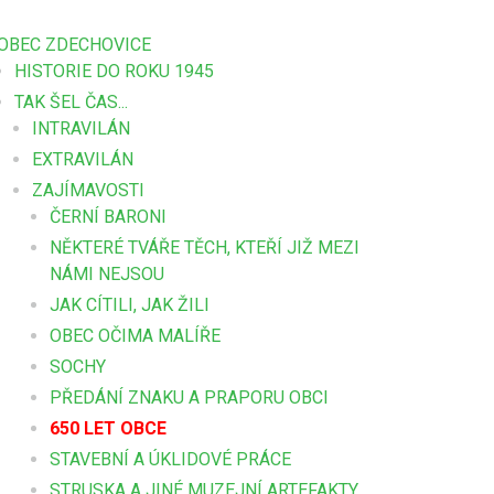
OBEC ZDECHOVICE
HISTORIE DO ROKU 1945
TAK ŠEL ČAS...
INTRAVILÁN
EXTRAVILÁN
ZAJÍMAVOSTI
ČERNÍ BARONI
NĚKTERÉ TVÁŘE TĚCH, KTEŘÍ JIŽ MEZI
NÁMI NEJSOU
JAK CÍTILI, JAK ŽILI
OBEC OČIMA MALÍŘE
SOCHY
PŘEDÁNÍ ZNAKU A PRAPORU OBCI
650 LET OBCE
STAVEBNÍ A ÚKLIDOVÉ PRÁCE
STRUSKA A JINÉ MUZEJNÍ ARTEFAKTY