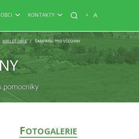
A
 OBCI
KONTAKTY
A
650 LET OBCE
ŠAMPÁŇO PRO VŠECHNY
NY
 s pomocníky
F
OTOGALERIE