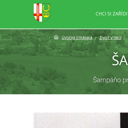
CHCI SI ZAŘÍD
ÚVODNÍ STRÁNKA
ŽIVOT V OBCI
Š
Šampáňo pro