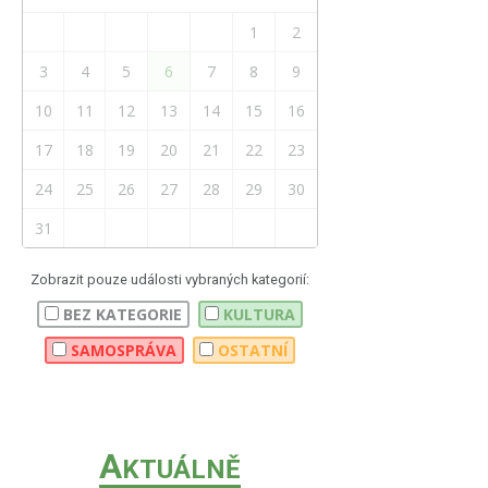
1
2
3
4
5
6
7
8
9
10
11
12
13
14
15
16
17
18
19
20
21
22
23
24
25
26
27
28
29
30
31
Zobrazit pouze události vybraných kategorií:
BEZ KATEGORIE
KULTURA
SAMOSPRÁVA
OSTATNÍ
A
KTUÁLNĚ