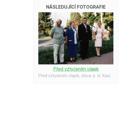
NÁSLEDUJÍCÍ FOTOGRAFIE
Před vztyčením vlajek
Před vztyčením vlajek, zleva: p. st. Kasík, Mgr. H. Čeřovská - místost., st. ing. R. Chutic, p. Páralová PS - Parlament ČR