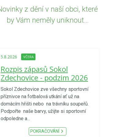
Novinky z dění v naší obci, které
by Vám neměly uniknout...
5.8.2026
VČE
Upozorně
5.8.2026
VČERA
Nařízení
Rozpis zápasů Sokol
kraje 4/
Zdechovice - podzim 2026
zvýšenéh
vzniku p
Sokol Zdechovice zve všechny sportovní
příznivce na fotbalová utkání ať už na
S ohledem na d
domácím hřišti nebo na trávníku soupeřů.
meteorologick
Podpořte naše barvy, užijte si sportovní
sucho, velmi v
odpoledne a...
zátěž, ...) up
Nařízení Pardu
POKRAČOVÁNÍ