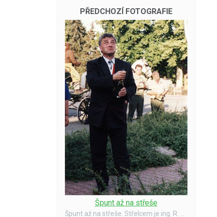
PŘEDCHOZÍ FOTOGRAFIE
Špunt až na střeše
Špunt až na střeše. Střelcem je ing. R. Chutic - starosta