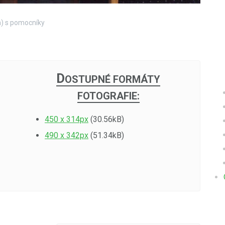
m) s pomocníky
D
OSTUPNÉ FORMÁTY
FOTOGRAFIE:
450 x 314px
(30.56kB)
490 x 342px
(51.34kB)