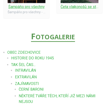
Šampáňo pro všechny
Četa vlajkonošů se státní vlajkou
Šampáňo pro všechny - paní Jitka Kautská (v černém) s pomocníky
F
OTOGALERIE
OBEC ZDECHOVICE
HISTORIE DO ROKU 1945
TAK ŠEL ČAS...
INTRAVILÁN
EXTRAVILÁN
ZAJÍMAVOSTI
ČERNÍ BARONI
NĚKTERÉ TVÁŘE TĚCH, KTEŘÍ JIŽ MEZI NÁMI
NEJSOU