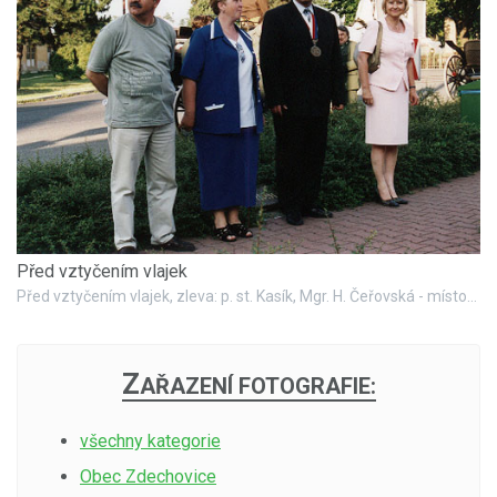
Před vztyčením vlajek
Před vztyčením vlajek, zleva: p. st. Kasík, Mgr. H. Čeřovská - místost., st. ing. R. Chutic, p. Páralová PS - Parlament ČR
Z
AŘAZENÍ FOTOGRAFIE:
všechny kategorie
Obec Zdechovice