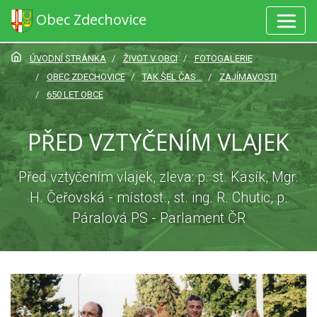
Obec Zdechovice
ÚVODNÍ STRÁNKA
ŽIVOT V OBCI
FOTOGALERIE
OBEC ZDECHOVICE
TAK ŠEL ČAS...
ZAJÍMAVOSTI
650 LET OBCE
PŘED VZTYČENÍM VLAJEK
Před vztyčením vlajek, zleva: p. st. Kasík, Mgr.
H. Čeřovská - místost., st. ing. R. Chutic, p.
Páralová PS - Parlament ČR