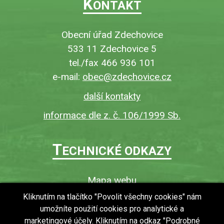
K
ONTAKT
Obecní úřad Zdechovice
533 11 Zdechovice 5
tel./fax 466 936 101
e-mail:
obec@zdechovice.cz
další kontakty
informace dle z. č. 106/1999 Sb.
T
ECHNICKÉ ODKAZY
Mapa webu
O webu
Kliknutím na tlačítko "Povolit všechny cookies" nám
umožníte použití cookies pro analytické a
Povinně zveřejňované informace
marketingové účely. Kliknutím na odkaz "Podrobné