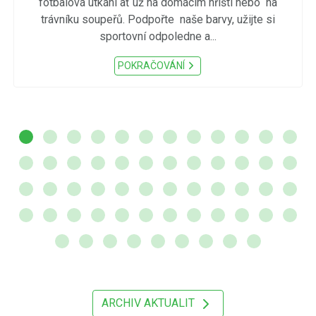
fotbalová utkání ať už na domácím hřišti nebo na
trávníku soupeřů. Podpořte naše barvy, užijte si
sportovní odpoledne a...
POKRAČOVÁNÍ
ARCHIV AKTUALIT