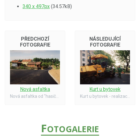
340 x 497px
(34.57kB)
PŘEDCHOZÍ
NÁSLEDUJÍCÍ
FOTOGRAFIE
FOTOGRAFIE
Nová asfaltka
Kurt u bytovek
Nová asfaltka od "hasičárny" k Řečanské ulici 06/02
Kurt u bytovek - realizace 06/02
F
OTOGALERIE