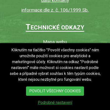
další kontakty
informace dle z. č. 106/1999 Sb.
T
ECHNICKÉ ODKAZY
Mapa webu
O webu
Kliknutím na tlačítko "Povolit všechny cookies" nám
umožníte použití cookies pro analytické a
Povinně zveřejňované informace
marketingové účely. Kliknutím na odkaz "Podrobné
Ochrana osobních údajů (GDPR)
nastavení" máte možnost si cookies nastavit podle
Vyhledávání
sebe a případně vybrat souhlas k těm typům cookies,
které nejsou nezbytné pro fungování webu.
RSS
Bezbariérový přístup v obci
POVOLIT VŠECHNY COOKIES
Podrobné nastavení
copyright © 2018 - 2026
Obec Zdechovice
Všechna práva vyhrazena