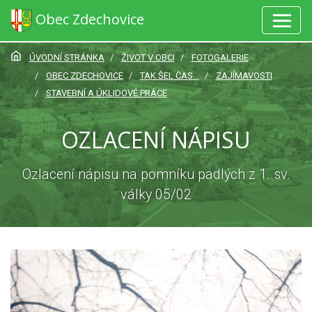
Obec Zdechovice
ÚVODNÍ STRÁNKA
ŽIVOT V OBCI
FOTOGALERIE
OBEC ZDECHOVICE
TAK ŠEL ČAS...
ZAJÍMAVOSTI
STAVEBNÍ A ÚKLIDOVÉ PRÁCE
OZLACENÍ NÁPISU
Ozlacení nápisu na pomníku padlých z 1. sv.
války 05/02