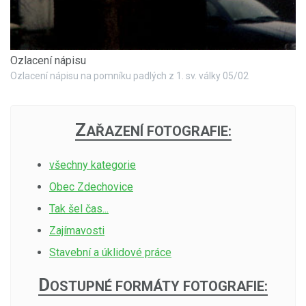
Ozlacení nápisu
Ozlacení nápisu na pomníku padlých z 1. sv. války 05/02
Z
AŘAZENÍ FOTOGRAFIE:
všechny kategorie
Obec Zdechovice
Tak šel čas...
Zajímavosti
Stavební a úklidové práce
D
OSTUPNÉ FORMÁTY FOTOGRAFIE: