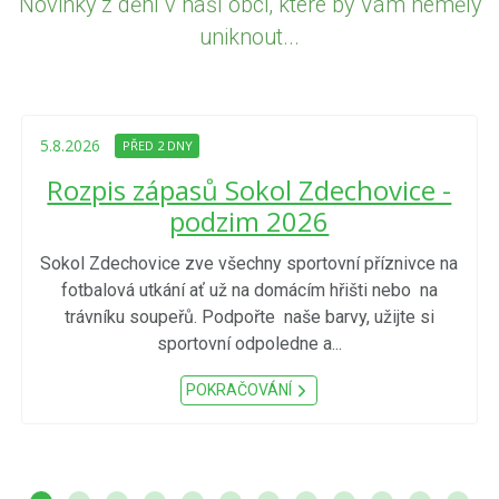
Novinky z dění v naší obci, které by Vám neměly
uniknout...
5.8.2026
PŘED 2 DNY
Rozpis zápasů Sokol Zdechovice -
podzim 2026
Sokol Zdechovice zve všechny sportovní příznivce na
fotbalová utkání ať už na domácím hřišti nebo na
trávníku soupeřů. Podpořte naše barvy, užijte si
sportovní odpoledne a...
POKRAČOVÁNÍ