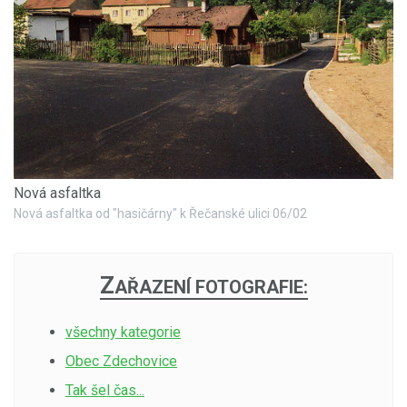
Nová asfaltka
Nová asfaltka od "hasičárny" k Řečanské ulici 06/02
Z
AŘAZENÍ FOTOGRAFIE:
všechny kategorie
Obec Zdechovice
Tak šel čas...