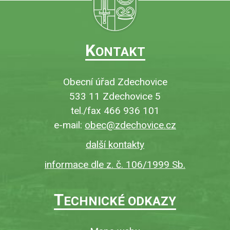
K
ONTAKT
Obecní úřad Zdechovice
533 11 Zdechovice 5
tel./fax 466 936 101
e-mail:
obec@zdechovice.cz
další kontakty
informace dle z. č. 106/1999 Sb.
T
ECHNICKÉ ODKAZY