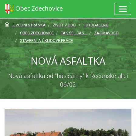
Obec Zdechovice
ÚVODNÍ STRÁNKA
ŽIVOT V OBCI
FOTOGALERIE
OBEC ZDECHOVICE
TAK ŠEL ČAS...
ZAJÍMAVOSTI
STAVEBNÍ A ÚKLIDOVÉ PRÁCE
NOVÁ ASFALTKA
Nová asfaltka od "hasičárny" k Řečanské ulici
06/02