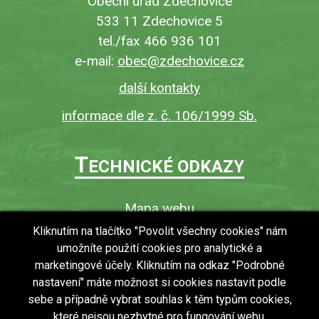
Obecní úřad Zdechovice
533 11 Zdechovice 5
tel./fax 466 936 101
e-mail:
obec@zdechovice.cz
další kontakty
informace dle z. č. 106/1999 Sb.
T
ECHNICKÉ ODKAZY
Mapa webu
O webu
Kliknutím na tlačítko "Povolit všechny cookies" nám
umožníte použití cookies pro analytické a
Povinně zveřejňované informace
marketingové účely. Kliknutím na odkaz "Podrobné
Ochrana osobních údajů (GDPR)
nastavení" máte možnost si cookies nastavit podle
Vyhledávání
sebe a případně vybrat souhlas k těm typům cookies,
které nejsou nezbytné pro fungování webu.