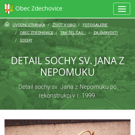
Obec Zdechovice
ÚVODNÍ STRÁNKA
ŽIVOT V OBCI
FOTOGALERIE
OBEC ZDECHOVICE
TAK ŠEL ČAS...
ZAJÍMAVOSTI
SOCHY
DETAIL SOCHY SV. JANA Z
NEPOMUKU
Detail sochy sv. Jana z Nepomuku po
rekonstrukci v r. 1999.