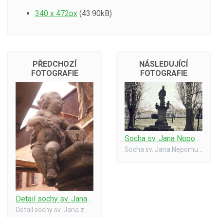
340 x 472px
(43.90kB)
PŘEDCHOZÍ
NÁSLEDUJÍCÍ
FOTOGRAFIE
FOTOGRAFIE
Socha sv. Jana Nepomuckého
Socha sv. Jana Nepomuckého na návsi (ještě bez prodejny Jednoty)
Detail sochy sv. Jana z Nepomuku
Detail sochy sv. Jana z Nepomuku po rekonstrukci v r. 1999.