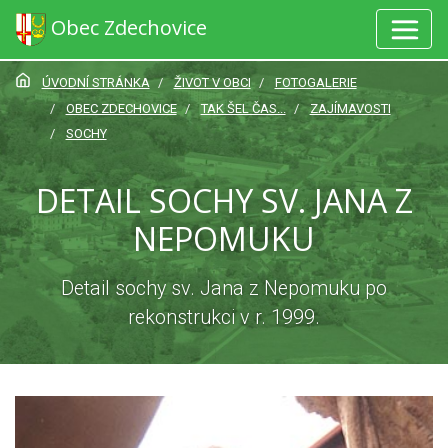
Obec Zdechovice
ÚVODNÍ STRÁNKA
ŽIVOT V OBCI
FOTOGALERIE
OBEC ZDECHOVICE
TAK ŠEL ČAS...
ZAJÍMAVOSTI
SOCHY
DETAIL SOCHY SV. JANA Z
NEPOMUKU
Detail sochy sv. Jana z Nepomuku po
rekonstrukci v r. 1999.