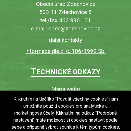
Obecní úřad Zdechovice
533 11 Zdechovice 5
tel./fax 466 936 101
e-mail:
obec@zdechovice.cz
další kontakty
informace dle z. č. 106/1999 Sb.
T
ECHNICKÉ ODKAZY
Mapa webu
O webu
Kliknutím na tlačítko "Povolit všechny cookies" nám
umožníte použití cookies pro analytické a
Povinně zveřejňované informace
marketingové účely. Kliknutím na odkaz "Podrobné
Ochrana osobních údajů (GDPR)
nastavení" máte možnost si cookies nastavit podle
Vyhledávání
sebe a případně vybrat souhlas k těm typům cookies,