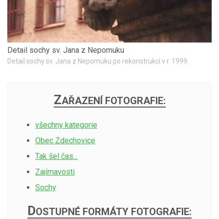
Detail sochy sv. Jana z Nepomuku
Detail sochy sv. Jana z Nepomuku po rekonstrukci v r. 1999.
Z
AŘAZENÍ FOTOGRAFIE:
všechny kategorie
Obec Zdechovice
Tak šel čas...
Zajímavosti
Sochy
D
OSTUPNÉ FORMÁTY FOTOGRAFIE: