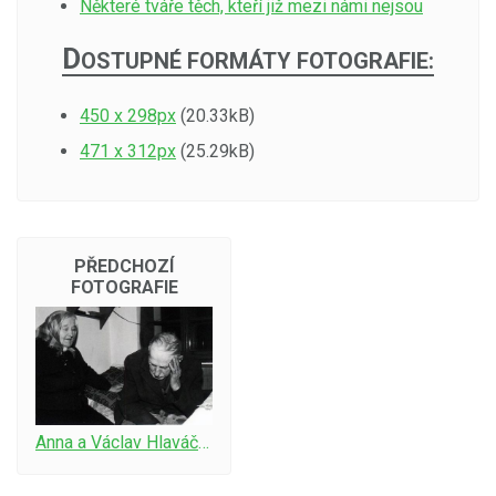
Některé tváře těch, kteří již mezi námi nejsou
D
OSTUPNÉ FORMÁTY FOTOGRAFIE:
450 x 298px
(20.33kB)
471 x 312px
(25.29kB)
PŘEDCHOZÍ
FOTOGRAFIE
Anna a Václav Hlaváčkovi