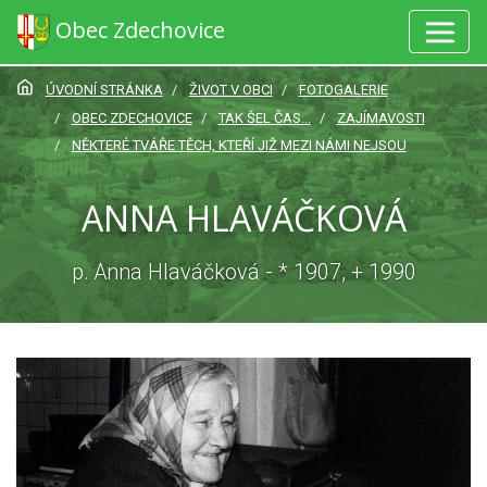
Obec Zdechovice
ÚVODNÍ STRÁNKA
ŽIVOT V OBCI
FOTOGALERIE
OBEC ZDECHOVICE
TAK ŠEL ČAS...
ZAJÍMAVOSTI
NĚKTERÉ TVÁŘE TĚCH, KTEŘÍ JIŽ MEZI NÁMI NEJSOU
ANNA HLAVÁČKOVÁ
p. Anna Hlaváčková - * 1907, + 1990