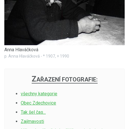
Anna Hlaváčková
p. Anna Hlaváčková - * 1907, + 1990
Z
AŘAZENÍ FOTOGRAFIE:
všechny kategorie
Obec Zdechovice
Tak šel čas...
Zajímavosti