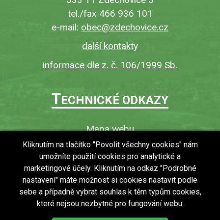
tel./fax 466 936 101
e-mail:
obec@zdechovice.cz
další kontakty
informace dle z. č. 106/1999 Sb.
T
ECHNICKÉ ODKAZY
Mapa webu
O webu
Kliknutím na tlačítko "Povolit všechny cookies" nám
umožníte použití cookies pro analytické a
Povinně zveřejňované informace
marketingové účely. Kliknutím na odkaz "Podrobné
Ochrana osobních údajů (GDPR)
nastavení" máte možnost si cookies nastavit podle
Vyhledávání
sebe a případně vybrat souhlas k těm typům cookies,
které nejsou nezbytné pro fungování webu.
RSS