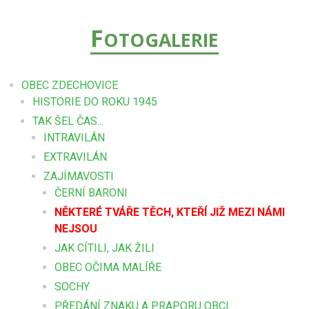
F
OTOGALERIE
OBEC ZDECHOVICE
HISTORIE DO ROKU 1945
TAK ŠEL ČAS...
INTRAVILÁN
EXTRAVILÁN
ZAJÍMAVOSTI
ČERNÍ BARONI
NĚKTERÉ TVÁŘE TĚCH, KTEŘÍ JIŽ MEZI NÁMI
NEJSOU
JAK CÍTILI, JAK ŽILI
OBEC OČIMA MALÍŘE
SOCHY
PŘEDÁNÍ ZNAKU A PRAPORU OBCI