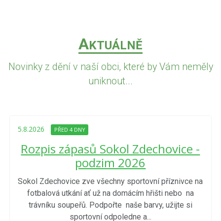
A
KTUÁLNĚ
Novinky z dění v naší obci, které by Vám neměly
uniknout...
5.8.2026
PŘED 4 DNY
Rozpis zápasů Sokol Zdechovice -
podzim 2026
Sokol Zdechovice zve všechny sportovní příznivce na
fotbalová utkání ať už na domácím hřišti nebo na
trávníku soupeřů. Podpořte naše barvy, užijte si
sportovní odpoledne a...