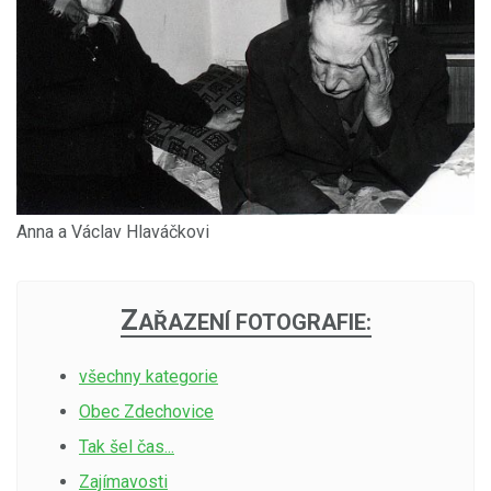
Anna a Václav Hlaváčkovi
Z
AŘAZENÍ FOTOGRAFIE:
všechny kategorie
Obec Zdechovice
Tak šel čas...
Zajímavosti