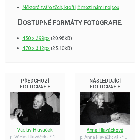
Některé tváře těch, kteří již mezi námi nejsou
D
OSTUPNÉ FORMÁTY FOTOGRAFIE:
450 x 299px
(20.98kB)
470 x 312px
(25.10kB)
PŘEDCHOZÍ
NÁSLEDUJÍCÍ
FOTOGRAFIE
FOTOGRAFIE
Václav Hlaváček
Anna Hlaváčková
p. Václav Hlaváček - * 1888, + 1988
p. Anna Hlaváčková - * 1907, + 1990