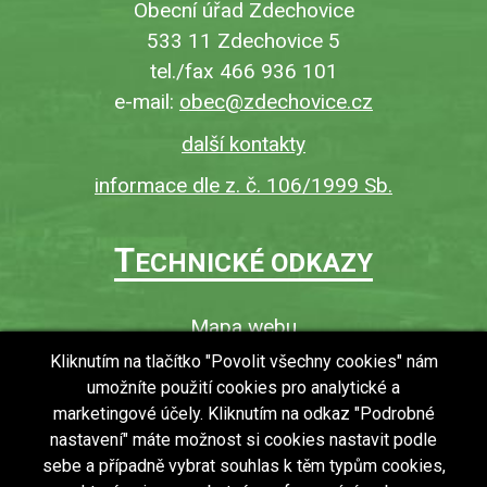
Obecní úřad Zdechovice
533 11 Zdechovice 5
tel./fax 466 936 101
e-mail:
obec@zdechovice.cz
další kontakty
informace dle z. č. 106/1999 Sb.
T
ECHNICKÉ ODKAZY
Mapa webu
O webu
Kliknutím na tlačítko "Povolit všechny cookies" nám
umožníte použití cookies pro analytické a
Povinně zveřejňované informace
marketingové účely. Kliknutím na odkaz "Podrobné
Ochrana osobních údajů (GDPR)
nastavení" máte možnost si cookies nastavit podle
Vyhledávání
sebe a případně vybrat souhlas k těm typům cookies,