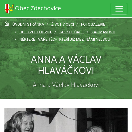
Obec Zdechovice
ÚVODNÍ STRÁNKA
ŽIVOT V OBCI
FOTOGALERIE
OBEC ZDECHOVICE
TAK ŠEL ČAS...
ZAJÍMAVOSTI
NĚKTERÉ TVÁŘE TĚCH, KTEŘÍ JIŽ MEZI NÁMI NEJSOU
ANNA A VÁCLAV
HLAVÁČKOVI
Anna a Václav Hlaváčkovi