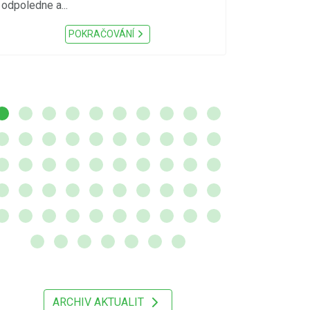
sucho, velmi v
odpoledne a...
zátěž, ...) up
Nařízení Pardu
POKRAČOVÁNÍ
ARCHIV AKTUALIT