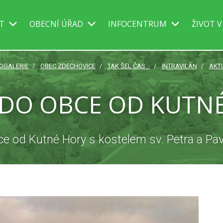
IT
OBECNÍ ÚŘAD
INFOCENTRUM
ŽIVOT V
OGALERIE
OBEC ZDECHOVICE
TAK ŠEL ČAS...
INTRAVILÁN
AKT
 DO OBCE OD KUTN
e od Kutné Hory s kostelem sv. Petra a Pav