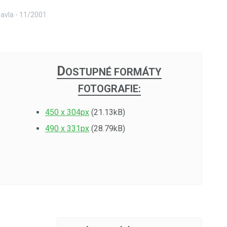
Pavla - 11/2001
D
OSTUPNÉ FORMÁTY
FOTOGRAFIE:
450 x 304px
(21.13kB)
490 x 331px
(28.79kB)