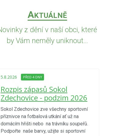
A
KTUÁLNĚ
Novinky z dění v naší obci, které
by Vám neměly uniknout...
5.8.2026
PŘED
Upozorně
5.8.2026
PŘED 4 DNY
Nařízení
Rozpis zápasů Sokol
kraje 4/
Zdechovice - podzim 2026
zvýšenéh
vzniku p
Sokol Zdechovice zve všechny sportovní
příznivce na fotbalová utkání ať už na
S ohledem na d
domácím hřišti nebo na trávníku soupeřů.
meteorologick
Podpořte naše barvy, užijte si sportovní