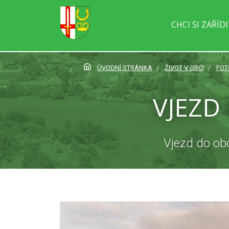
CHCI SI ZAŘÍD
ÚVODNÍ STRÁNKA
ŽIVOT V OBCI
FOT
VJEZD
Vjezd do obc