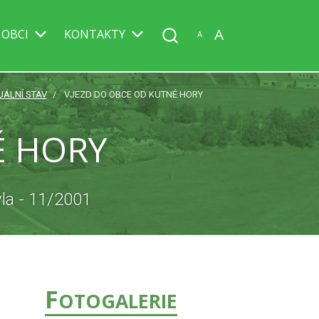
A
 OBCI
KONTAKTY
A
UÁLNÍ STAV
VJEZD DO OBCE OD KUTNÉ HORY
É HORY
la - 11/2001
F
OTOGALERIE