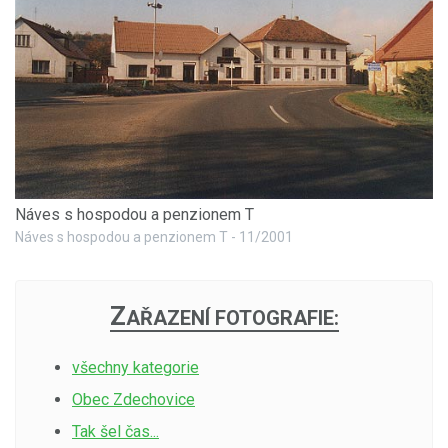
Náves s hospodou a penzionem T
Náves s hospodou a penzionem T - 11/2001
Z
AŘAZENÍ FOTOGRAFIE:
všechny kategorie
Obec Zdechovice
Tak šel čas...