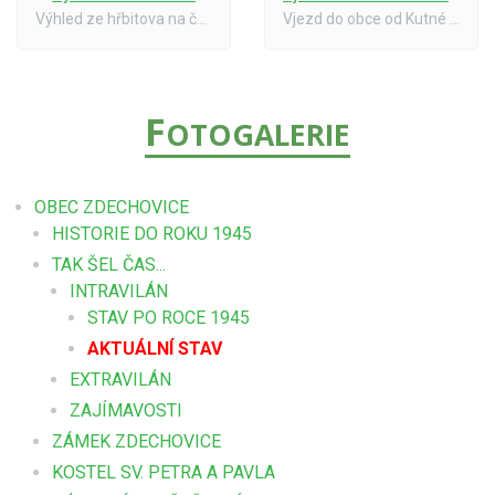
Výhled ze hřbitova na část Pazderna - 11/2001
Vjezd do obce od Kutné Hory s kostelem sv. Petra a Pavla - 11/2001
F
OTOGALERIE
OBEC ZDECHOVICE
HISTORIE DO ROKU 1945
TAK ŠEL ČAS...
INTRAVILÁN
STAV PO ROCE 1945
AKTUÁLNÍ STAV
EXTRAVILÁN
ZAJÍMAVOSTI
ZÁMEK ZDECHOVICE
KOSTEL SV. PETRA A PAVLA