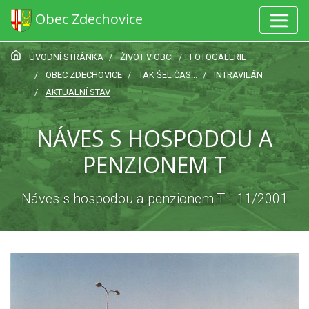
Obec Zdechovice
ÚVODNÍ STRÁNKA
ŽIVOT V OBCI
FOTOGALERIE
OBEC ZDECHOVICE
TAK ŠEL ČAS...
INTRAVILÁN
AKTUÁLNÍ STAV
NÁVES S HOSPODOU A
PENZIONEM T
Náves s hospodou a penzionem T - 11/2001