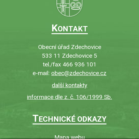
K
ONTAKT
Obecní úřad Zdechovice
533 11 Zdechovice 5
tel./fax 466 936 101
e-mail:
obec@zdechovice.cz
další kontakty
informace dle z. č. 106/1999 Sb.
T
ECHNICKÉ ODKAZY
Mapa webu