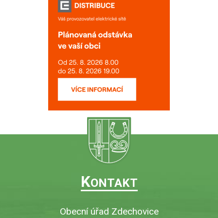
K
ONTAKT
Obecní úřad Zdechovice