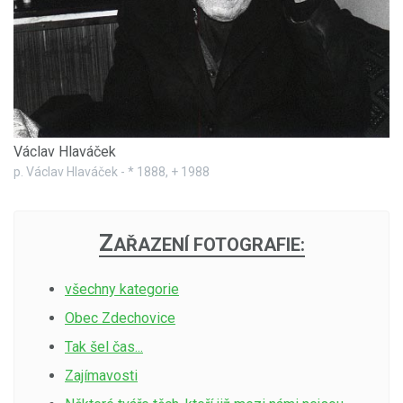
Václav Hlaváček
p. Václav Hlaváček - * 1888, + 1988
Z
AŘAZENÍ FOTOGRAFIE:
všechny kategorie
Obec Zdechovice
Tak šel čas...
Zajímavosti