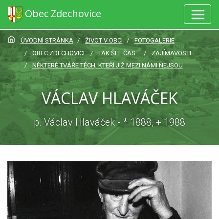
Obec Zdechovice
ÚVODNÍ STRÁNKA
ŽIVOT V OBCI
FOTOGALERIE
OBEC ZDECHOVICE
TAK ŠEL ČAS...
ZAJÍMAVOSTI
NĚKTERÉ TVÁŘE TĚCH, KTEŘÍ JIŽ MEZI NÁMI NEJSOU
VÁCLAV HLAVÁČEK
p. Václav Hlaváček - * 1888, + 1988