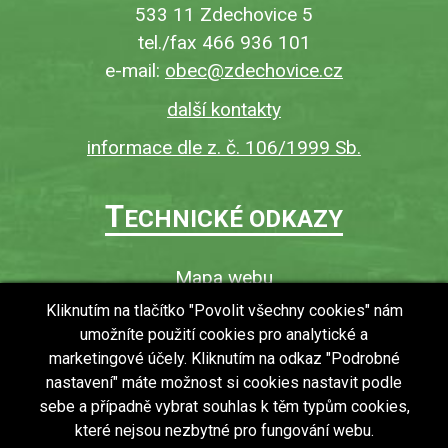
533 11 Zdechovice 5
tel./fax 466 936 101
e-mail:
obec@zdechovice.cz
další kontakty
informace dle z. č. 106/1999 Sb.
T
ECHNICKÉ ODKAZY
Mapa webu
O webu
Kliknutím na tlačítko "Povolit všechny cookies" nám
umožníte použití cookies pro analytické a
Povinně zveřejňované informace
marketingové účely. Kliknutím na odkaz "Podrobné
Ochrana osobních údajů (GDPR)
nastavení" máte možnost si cookies nastavit podle
Vyhledávání
sebe a případně vybrat souhlas k těm typům cookies,
které nejsou nezbytné pro fungování webu.
RSS