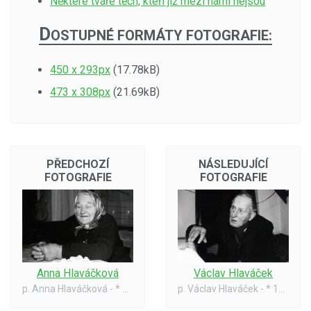
Některé tváře těch, kteří již mezi námi nejsou
D
OSTUPNÉ FORMÁTY FOTOGRAFIE:
450 x 293px
(17.78kB)
473 x 308px
(21.69kB)
PŘEDCHOZÍ
NÁSLEDUJÍCÍ
FOTOGRAFIE
FOTOGRAFIE
Václav Hlaváček
Anna Hlaváčková
p. Václav Hlaváček - * 1888, + 1988
p. Anna Hlaváčková - * 1907, + 1990