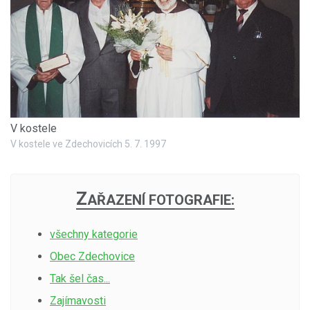
V kostele
V kostele ve Zdechovicích 5. 7. 1997
Z
AŘAZENÍ FOTOGRAFIE:
všechny kategorie
Obec Zdechovice
Tak šel čas...
Zajímavosti