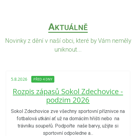
A
KTUÁLNĚ
Novinky z dění v naší obci, které by Vám neměly
uniknout...
5.8.2026
PŘED 4 DNY
Rozpis zápasů Sokol Zdechovice -
podzim 2026
Sokol Zdechovice zve všechny sportovní příznivce na
fotbalová utkání ať už na domácím hřišti nebo na
trávníku soupeřů. Podpořte naše barvy, užijte si
sportovní odpoledne a...