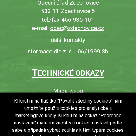
Obecní úřad Zdechovice
533 11 Zdechovice 5
tel./fax 466 936 101
e-mail:
obec@zdechovice.cz
další kontakty
informace dle z. č. 106/1999 Sb.
T
ECHNICKÉ ODKAZY
Mapa webu
O webu
Kliknutím na tlačítko "Povolit všechny cookies" nám
umožníte použití cookies pro analytické a
Povinně zveřejňované informace
marketingové účely. Kliknutím na odkaz "Podrobné
Ochrana osobních údajů (GDPR)
nastavení" máte možnost si cookies nastavit podle
Vyhledávání
sebe a případně vybrat souhlas k těm typům cookies,