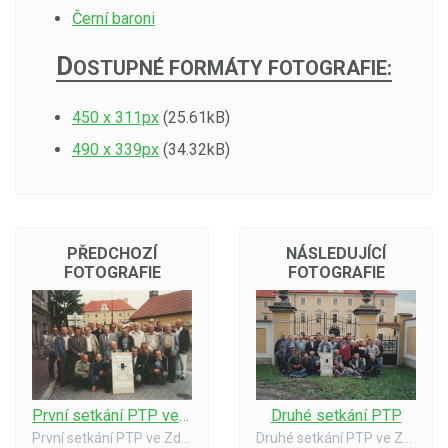
Černí baroni
D
OSTUPNÉ FORMÁTY FOTOGRAFIE:
450 x 311px
(25.61kB)
490 x 339px
(34.32kB)
PŘEDCHOZÍ
NÁSLEDUJÍCÍ
FOTOGRAFIE
FOTOGRAFIE
První setkání PTP ve Zdechovicích
Druhé setkání PTP
První setkání PTP ve Zdechovicích - 5. 7. 1997
Druhé setkání PTP ve Zdechovicích 4. 7. 1998