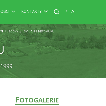
A
 OBCI
KONTAKTY
A
TI
SOCHY
SV. JAN Z NEPOMUKU
U
 1999
F
OTOGALERIE