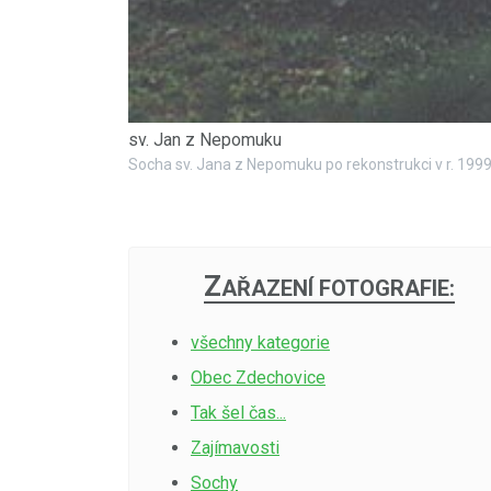
sv. Jan z Nepomuku
Socha sv. Jana z Nepomuku po rekonstrukci v r. 199
Z
AŘAZENÍ FOTOGRAFIE:
všechny kategorie
Obec Zdechovice
Tak šel čas...
Zajímavosti
Sochy