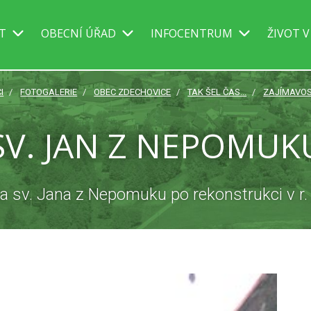
IT
OBECNÍ ÚŘAD
INFOCENTRUM
ŽIVOT V
I
FOTOGALERIE
OBEC ZDECHOVICE
TAK ŠEL ČAS...
ZAJÍMAVOS
SV. JAN Z NEPOMUK
a sv. Jana z Nepomuku po rekonstrukci v r.