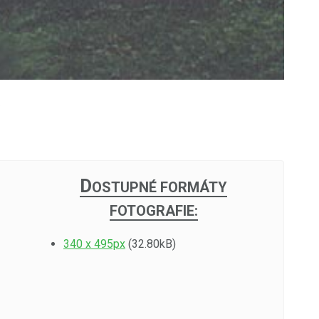
9
D
OSTUPNÉ FORMÁTY
FOTOGRAFIE:
340 x 495px
(32.80kB)