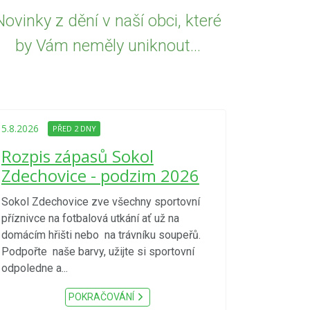
Novinky z dění v naší obci, které
by Vám neměly uniknout...
5.8.2026
PŘED
Upozorně
5.8.2026
PŘED 2 DNY
Nařízení
Rozpis zápasů Sokol
kraje 4/
Zdechovice - podzim 2026
zvýšenéh
vzniku p
Sokol Zdechovice zve všechny sportovní
příznivce na fotbalová utkání ať už na
S ohledem na d
domácím hřišti nebo na trávníku soupeřů.
meteorologick
Podpořte naše barvy, užijte si sportovní
sucho, velmi v
odpoledne a...
zátěž, ...) up
Nařízení Pardu
POKRAČOVÁNÍ