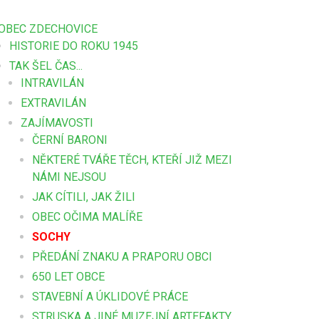
OBEC ZDECHOVICE
HISTORIE DO ROKU 1945
TAK ŠEL ČAS...
INTRAVILÁN
EXTRAVILÁN
ZAJÍMAVOSTI
ČERNÍ BARONI
NĚKTERÉ TVÁŘE TĚCH, KTEŘÍ JIŽ MEZI
NÁMI NEJSOU
JAK CÍTILI, JAK ŽILI
OBEC OČIMA MALÍŘE
SOCHY
PŘEDÁNÍ ZNAKU A PRAPORU OBCI
650 LET OBCE
STAVEBNÍ A ÚKLIDOVÉ PRÁCE
STRUSKA A JINÉ MUZEJNÍ ARTEFAKTY