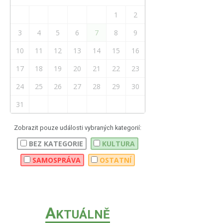
1
2
3
4
5
6
7
8
9
10
11
12
13
14
15
16
17
18
19
20
21
22
23
24
25
26
27
28
29
30
31
Zobrazit pouze události vybraných kategorií:
BEZ KATEGORIE
KULTURA
SAMOSPRÁVA
OSTATNÍ
A
KTUÁLNĚ