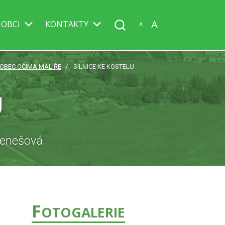
A
 OBCI
KONTAKTY
A
OBEC OČIMA MALÍŘE
SILNICE KE KOSTELU
U
 Benešová
F
OTOGALERIE