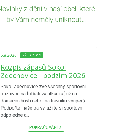
Novinky z dění v naší obci, které
by Vám neměly uniknout...
5.8.2026
PŘED
Upozorně
5.8.2026
PŘED 2 DNY
Nařízení
Rozpis zápasů Sokol
kraje 4/
Zdechovice - podzim 2026
zvýšenéh
vzniku p
Sokol Zdechovice zve všechny sportovní
příznivce na fotbalová utkání ať už na
S ohledem na d
domácím hřišti nebo na trávníku soupeřů.
meteorologick
Podpořte naše barvy, užijte si sportovní
sucho, velmi v
odpoledne a...
zátěž, ...) up
Nařízení Pardu
POKRAČOVÁNÍ