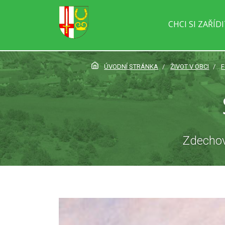
CHCI SI ZAŘÍD
ÚVODNÍ STRÁNKA
ŽIVOT V OBCI
F
Zdechovi