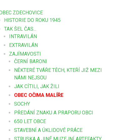
OBEC ZDECHOVICE
HISTORIE DO ROKU 1945
TAK ŠEL ČAS...
INTRAVILÁN
EXTRAVILÁN
ZAJÍMAVOSTI
ČERNÍ BARONI
NĚKTERÉ TVÁŘE TĚCH, KTEŘÍ JIŽ MEZI
NÁMI NEJSOU
JAK CÍTILI, JAK ŽILI
OBEC OČIMA MALÍŘE
SOCHY
PŘEDÁNÍ ZNAKU A PRAPORU OBCI
650 LET OBCE
STAVEBNÍ A ÚKLIDOVÉ PRÁCE
STRUSKA A JINÉ MUZEJNÍ ARTEFAKTY