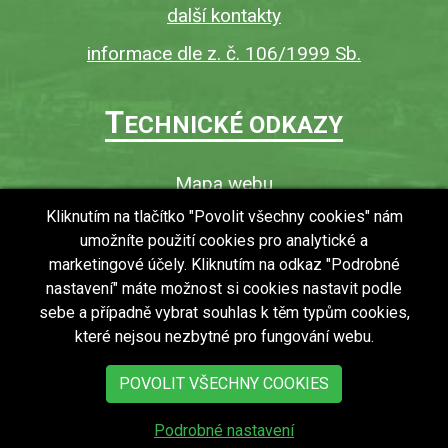
další kontakty
informace dle z. č. 106/1999 Sb.
T
ECHNICKÉ ODKAZY
Mapa webu
O webu
Kliknutím na tlačítko "Povolit všechny cookies" nám
umožníte použití cookies pro analytické a
Povinně zveřejňované informace
marketingové účely. Kliknutím na odkaz "Podrobné
Ochrana osobních údajů (GDPR)
nastavení" máte možnost si cookies nastavit podle
Vyhledávání
sebe a případně vybrat souhlas k těm typům cookies,
které nejsou nezbytné pro fungování webu.
RSS
Bezbariérový přístup v obci
POVOLIT VŠECHNY COOKIES
Podrobné nastavení
copyright © 2018 - 2026
Obec Zdechovice