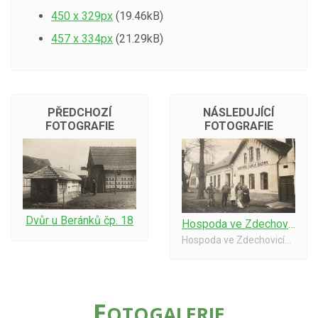
450 x 329px
(19.46kB)
457 x 334px
(21.29kB)
PŘEDCHOZÍ
NÁSLEDUJÍCÍ
FOTOGRAFIE
FOTOGRAFIE
Dvůr u Beránků čp. 18
Hospoda ve Zdechovicích asi r. 1930
Hospoda ve Zdechovicích asi r. 1930, uprostřed Václav a Anežka Sazimovi (v bílém plášti)
F
OTOGALERIE