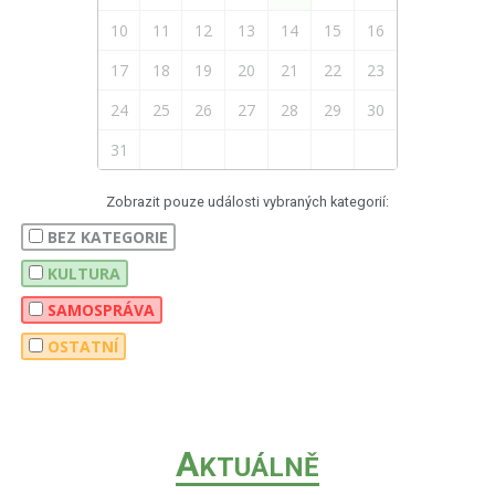
10
11
12
13
14
15
16
17
18
19
20
21
22
23
24
25
26
27
28
29
30
31
Zobrazit pouze události vybraných kategorií:
BEZ KATEGORIE
KULTURA
SAMOSPRÁVA
OSTATNÍ
A
KTUÁLNĚ