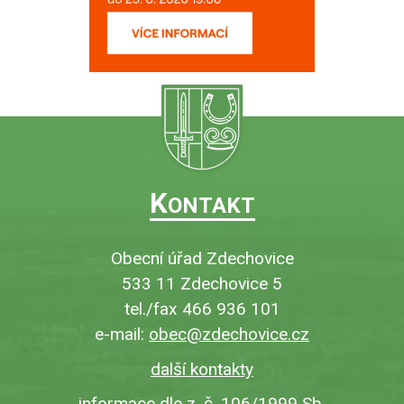
K
ONTAKT
Obecní úřad Zdechovice
533 11 Zdechovice 5
tel./fax 466 936 101
e-mail:
obec@zdechovice.cz
další kontakty
informace dle z. č. 106/1999 Sb.