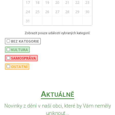
17
18
19
20
21
22
23
24
25
26
27
28
29
30
31
Zobrazit pouze události vybraných kategorií:
BEZ KATEGORIE
KULTURA
SAMOSPRÁVA
OSTATNÍ
A
KTUÁLNĚ
Novinky z dění v naší obci, které by Vám neměly
uniknout...