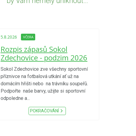
by Vám neměly uniknout...
5.8.2026
VČE
Upozorně
5.8.2026
VČERA
Nařízení
Rozpis zápasů Sokol
kraje 4/
Zdechovice - podzim 2026
zvýšenéh
vzniku p
Sokol Zdechovice zve všechny sportovní
příznivce na fotbalová utkání ať už na
S ohledem na d
domácím hřišti nebo na trávníku soupeřů.
meteorologick
Podpořte naše barvy, užijte si sportovní
sucho, velmi v
odpoledne a...
zátěž, ...) up
Nařízení Pardu
POKRAČOVÁNÍ