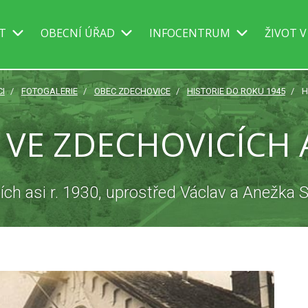
IT
OBECNÍ ÚŘAD
INFOCENTRUM
ŽIVOT V
CI
FOTOGALERIE
OBEC ZDECHOVICE
HISTORIE DO ROKU 1945
H
VE ZDECHOVICÍCH AS
h asi r. 1930, uprostřed Václav a Anežka Sa