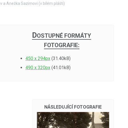
v a Anežka Sazimovi (v bílém plášti)
D
OSTUPNÉ FORMÁTY
FOTOGRAFIE:
450 x 294px
(31.40kB)
490 x 320px
(41.01kB)
NÁSLEDUJÍCÍ FOTOGRAFIE