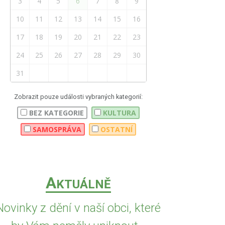
3
4
5
6
7
8
9
10
11
12
13
14
15
16
17
18
19
20
21
22
23
24
25
26
27
28
29
30
31
Zobrazit pouze události vybraných kategorií:
BEZ KATEGORIE
KULTURA
SAMOSPRÁVA
OSTATNÍ
A
KTUÁLNĚ
Novinky z dění v naší obci, které