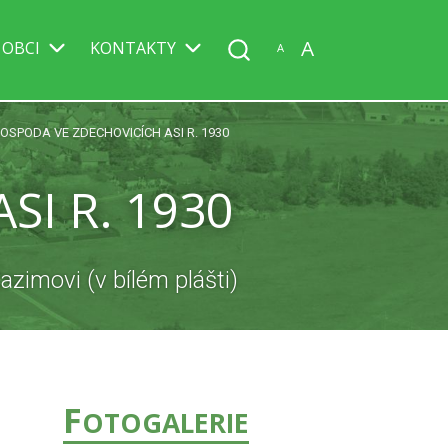
A
 OBCI
KONTAKTY
A
OSPODA VE ZDECHOVICÍCH ASI R. 1930
I R. 1930
zimovi (v bílém plášti)
F
OTOGALERIE