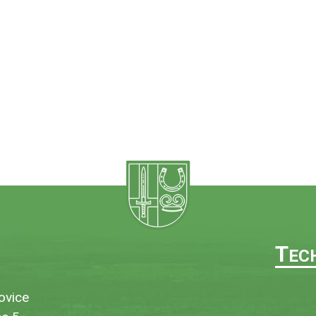
T
EC
ovice