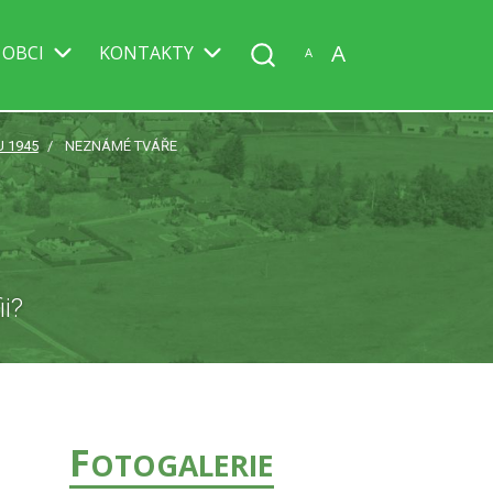
A
 OBCI
KONTAKTY
A
U 1945
NEZNÁMÉ TVÁŘE
ii?
F
OTOGALERIE