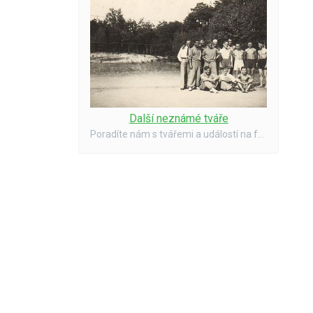
Další neznámé tváře
Poradíte nám s tvářemi a událostí na fotografii?