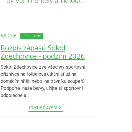
by Vám neměly uniknout...
5.8.2026
PŘED
Upozorně
5.8.2026
PŘED 3 DNY
Nařízení
Rozpis zápasů Sokol
kraje 4/
Zdechovice - podzim 2026
zvýšenéh
vzniku p
Sokol Zdechovice zve všechny sportovní
příznivce na fotbalová utkání ať už na
S ohledem na d
domácím hřišti nebo na trávníku soupeřů.
meteorologick
Podpořte naše barvy, užijte si sportovní
sucho, velmi v
odpoledne a...
zátěž, ...) up
Nařízení Pardu
POKRAČOVÁNÍ