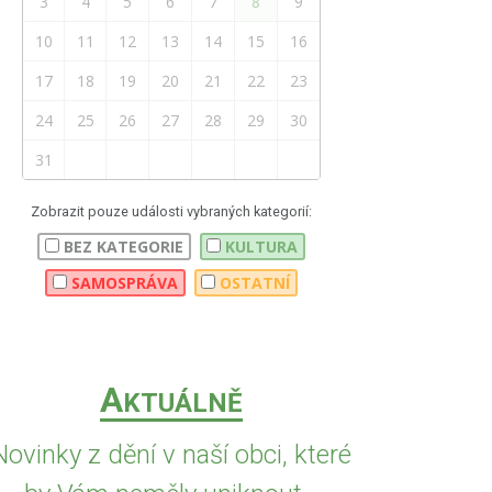
3
4
5
6
7
8
9
10
11
12
13
14
15
16
17
18
19
20
21
22
23
24
25
26
27
28
29
30
31
Zobrazit pouze události vybraných kategorií:
BEZ KATEGORIE
KULTURA
SAMOSPRÁVA
OSTATNÍ
A
KTUÁLNĚ
Novinky z dění v naší obci, které