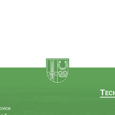
T
EC
ovice