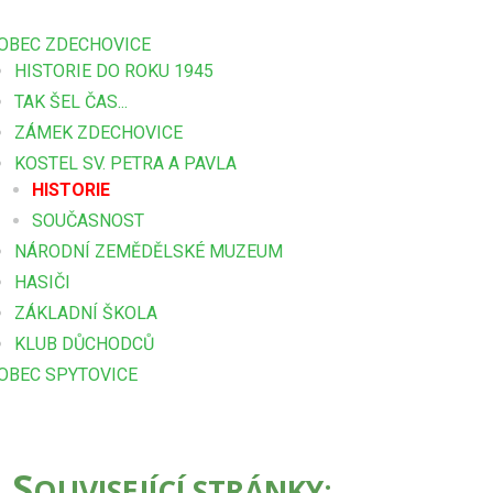
OBEC ZDECHOVICE
HISTORIE DO ROKU 1945
TAK ŠEL ČAS...
ZÁMEK ZDECHOVICE
KOSTEL SV. PETRA A PAVLA
HISTORIE
SOUČASNOST
NÁRODNÍ ZEMĚDĚLSKÉ MUZEUM
HASIČI
ZÁKLADNÍ ŠKOLA
KLUB DŮCHODCŮ
OBEC SPYTOVICE
S
OUVISEJÍCÍ STRÁNKY: