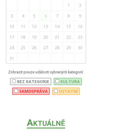
1
2
3
4
5
6
7
8
9
10
11
12
13
14
15
16
17
18
19
20
21
22
23
24
25
26
27
28
29
30
31
Zobrazit pouze události vybraných kategorií:
BEZ KATEGORIE
KULTURA
SAMOSPRÁVA
OSTATNÍ
A
KTUÁLNĚ