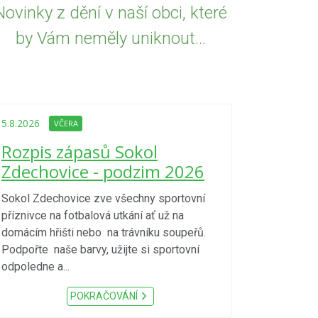
Novinky z dění v naší obci, které
by Vám neměly uniknout...
5.8.2026
VČE
Upozorně
5.8.2026
VČERA
Nařízení
Rozpis zápasů Sokol
kraje 4/
Zdechovice - podzim 2026
zvýšenéh
vzniku p
Sokol Zdechovice zve všechny sportovní
příznivce na fotbalová utkání ať už na
S ohledem na d
domácím hřišti nebo na trávníku soupeřů.
meteorologick
Podpořte naše barvy, užijte si sportovní
sucho, velmi v
odpoledne a...
zátěž, ...) up
Nařízení Pardu
POKRAČOVÁNÍ