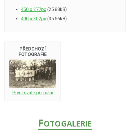
450 x 277px
(25.88kB)
490 x 302px
(35.56kB)
PŘEDCHOZÍ
FOTOGRAFIE
První svaté přijímání
F
OTOGALERIE