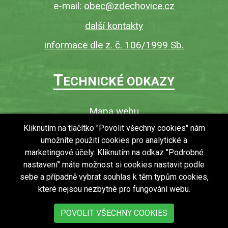
e-mail:
obec@zdechovice.cz
další kontakty
informace dle z. č. 106/1999 Sb.
T
ECHNICKÉ ODKAZY
Mapa webu
O webu
Kliknutím na tlačítko "Povolit všechny cookies" nám
umožníte použití cookies pro analytické a
Povinně zveřejňované informace
marketingové účely. Kliknutím na odkaz "Podrobné
Ochrana osobních údajů (GDPR)
nastavení" máte možnost si cookies nastavit podle
Vyhledávání
sebe a případně vybrat souhlas k těm typům cookies,
které nejsou nezbytné pro fungování webu.
RSS
Bezbariérový přístup v obci
POVOLIT VŠECHNY COOKIES